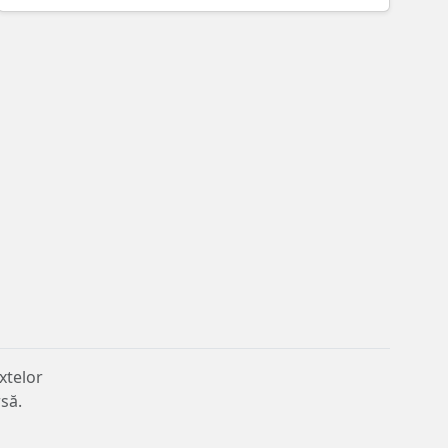
xtelor
rsă.