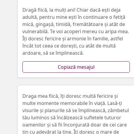
Dragă fiică, la mulţi ani! Chiar dacă eşti deja
adultă, pentru mine eşti în continuare o fetiţă
mică, gingaşă, timidă, fremătătoare și atât de
vulnerabilă. Te voi acoperi mereu cu aripa mea.
Îţi doresc fericire și armonie în familie, astfel
încât tot ceea ce doreşti, cu atât de multă
ardoare, să se împlinească.
Copiază mesajul
Draga mea fiică, îți doresc multă fericire și
multe momente memorabile în viață. Lasă-ți
visurile și planurile să se împlinească, zâmbetul
tău luminos să încălzească sufletele tuturor
oamenilor și să fii înconjurată doar de cei care
ţin cu adevărat la tine. Îţi doresc o mare de