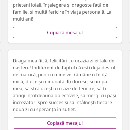
prieteni loiali, înțelegere și dragoste față de
familie, şi multă fericire în viața personală. La
mulţi ani!
Copiază mesajul
Draga mea fiică, felicitări cu ocazia zilei tale de
naştere! Indiferent de faptul că ești deja destul
de matură, pentru mine vei rămâne o fetiţă
mică, dulce și minunată. Îţi doresc, scumpa
mea, să străluceşti cu raze de fericire, să-ţi
atingi întotdeauna obiectivele, să mergi cu pași
încrezători spre succes şi să întâlneşti fiecare
nouă zi cu speranță în suflet.
Copiază mesajul