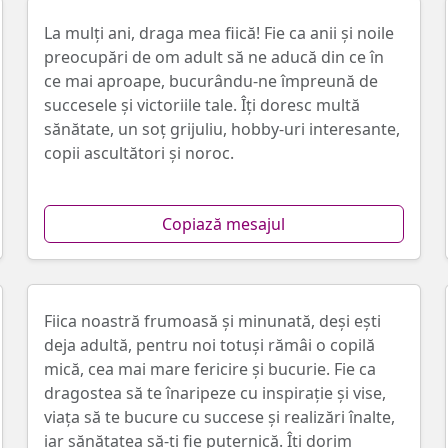
La mulți ani, draga mea fiică! Fie ca anii și noile
preocupări de om adult să ne aducă din ce în
ce mai aproape, bucurându-ne împreună de
succesele şi victoriile tale. Îţi doresc multă
sănătate, un soț grijuliu, hobby-uri interesante,
copii ascultători și noroc.
Copiază mesajul
Fiica noastră frumoasă și minunată, deși ești
deja adultă, pentru noi totuşi rămâi o copilă
mică, cea mai mare fericire și bucurie. Fie ca
dragostea să te înaripeze cu inspirație și vise,
viața să te bucure cu succese și realizări înalte,
iar sănătatea să-ţi fie puternică. Îţi dorim