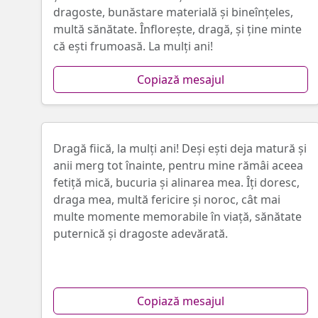
dragoste, bunăstare materială şi bineînțeles,
multă sănătate. Înflorește, dragă, și ţine minte
că ești frumoasă. La mulţi ani!
Copiază mesajul
Dragă fiică, la mulți ani! Deși eşti deja matură și
anii merg tot înainte, pentru mine rămâi aceea
fetiţă mică, bucuria și alinarea mea. Îţi doresc,
draga mea, multă fericire și noroc, cât mai
multe momente memorabile în viață, sănătate
puternică și dragoste adevărată.
Copiază mesajul