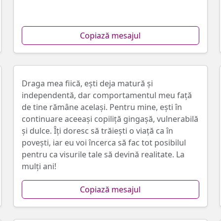
Copiază mesajul
Draga mea fiică, ești deja matură şi
independentă, dar comportamentul meu faţă
de tine rămâne acelaşi. Pentru mine, ești în
continuare aceeaşi copiliţă gingaşă, vulnerabilă
și dulce. Îţi doresc să trăieşti o viață ca în
poveşti, iar eu voi încerca să fac tot posibilul
pentru ca visurile tale să devină realitate. La
mulţi ani!
Copiază mesajul