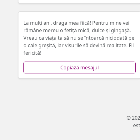
La mulţi ani, draga mea fiică! Pentru mine vei
rămâne mereu o fetiţă mică, dulce şi gingaşă.
Vreau ca viața ta să nu se întoarcă niciodată pe
o cale greșită, iar visurile să devină realitate. Fii
fericită!
Copiază mesajul
© 202
est