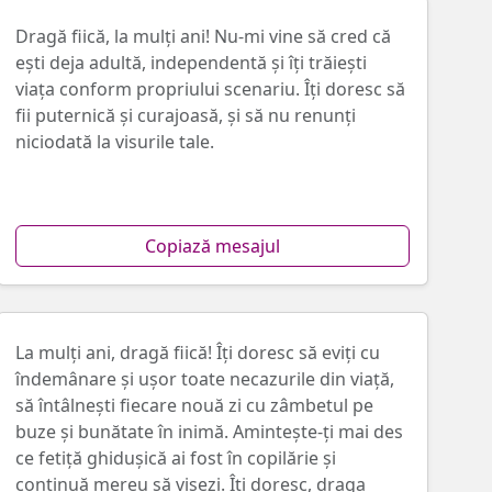
Dragă fiică, la mulți ani! Nu-mi vine să cred că
ești deja adultă, independentă şi îţi trăieşti
viața conform propriului scenariu. Îți doresc să
fii puternică și curajoasă, şi să nu renunți
niciodată la visurile tale.
Copiază mesajul
La mulți ani, dragă fiică! Îţi doresc să eviţi cu
îndemânare și ușor toate necazurile din viață,
să întâlneşti fiecare nouă zi cu zâmbetul pe
buze și bunătate în inimă. Amintește-ți mai des
ce fetiţă ghiduşică ai fost în copilărie și
continuă mereu să visezi. Îți doresc, draga