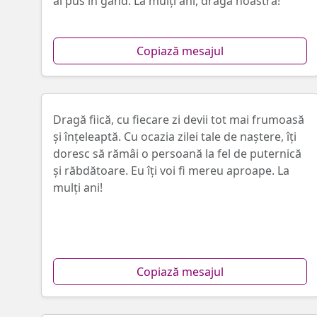
ai pus în gând. La mulți ani, draga noastră!
Copiază mesajul
Dragă fiică, cu fiecare zi devii tot mai frumoasă
şi înţeleaptă. Cu ocazia zilei tale de naştere, îți
doresc să rămâi o persoană la fel de puternică
şi răbdătoare. Eu îţi voi fi mereu aproape. La
mulţi ani!
Copiază mesajul