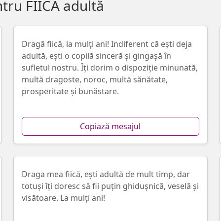
tru FIICA adultă
Dragă fiică, la mulți ani! Indiferent că ești deja
adultă, eşti o copilă sinceră şi gingaşă în
sufletul nostru. Îţi dorim o dispoziție minunată,
multă dragoste, noroc, multă sănătate,
prosperitate și bunăstare.
Copiază mesajul
Draga mea fiică, ești adultă de mult timp, dar
totuși îți doresc să fii puțin ghiduşnică, veselă și
visătoare. La mulţi ani!