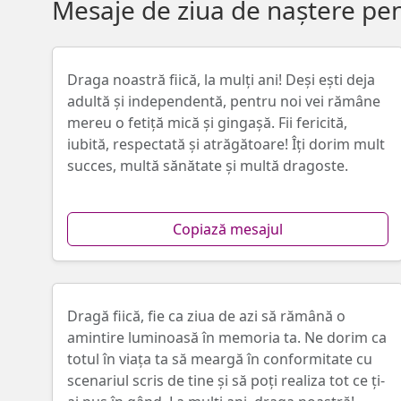
Mesaje de ziua de naștere pen
Draga noastră fiică, la mulți ani! Deşi eşti deja
adultă și independentă, pentru noi vei rămâne
mereu o fetiță mică şi gingaşă. Fii fericită,
iubită, respectată și atrăgătoare! Îţi dorim mult
succes, multă sănătate și multă dragoste.
Copiază mesajul
Dragă fiică, fie ca ziua de azi să rămână o
amintire luminoasă în memoria ta. Ne dorim ca
totul în viața ta să meargă în conformitate cu
scenariul scris de tine şi să poţi realiza tot ce ţi-