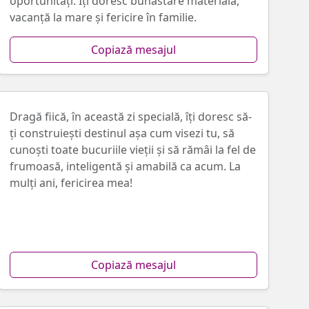
oportunități. Îţi doresc bunăstare materială,
vacanță la mare şi fericire în familie.
Copiază mesajul
Dragă fiică, în această zi specială, îți doresc să-
ți construiești destinul așa cum visezi tu, să
cunoști toate bucuriile vieţii și să rămâi la fel de
frumoasă, inteligentă și amabilă ca acum. La
mulți ani, fericirea mea!
Copiază mesajul