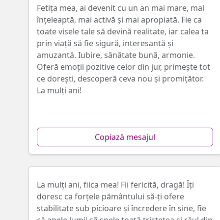
Fetița mea, ai devenit cu un an mai mare, mai
înțeleaptă, mai activă și mai apropiată. Fie ca
toate visele tale să devină realitate, iar calea ta
prin viață să fie sigură, interesantă și
amuzantă. Iubire, sănătate bună, armonie.
Oferă emoții pozitive celor din jur, primește tot
ce dorești, descoperă ceva nou și promițător.
La mulți ani!
Copiază mesajul
La mulți ani, fiica mea! Fii fericită, dragă! Îți
doresc ca forțele pământului să-ți ofere
stabilitate sub picioare și încredere în sine, fie