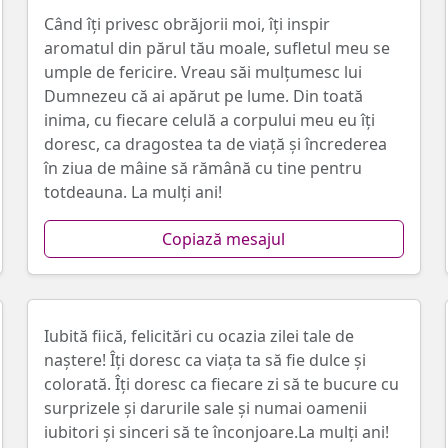
Când îți privesc obrăjorii moi, îți inspir
aromatul din părul tău moale, sufletul meu se
umple de fericire. Vreau săi mulțumesc lui
Dumnezeu că ai apărut pe lume. Din toată
inima, cu fiecare celulă a corpului meu eu îți
doresc, ca dragostea ta de viață și încrederea
în ziua de mâine să rămână cu tine pentru
totdeauna. La mulți ani!
Copiază mesajul
Iubită fiică, felicitări cu ocazia zilei tale de
naștere! Îți doresc ca viața ta să fie dulce și
colorată. Îți doresc ca fiecare zi să te bucure cu
surprizele și darurile sale și numai oamenii
iubitori și sinceri să te înconjoare.La mulți ani!