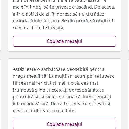
frumos este pentru mine să văd trăsăturile
mele în tine și să te privesc crescând. De aceea,
într-o astfel de zi, îți doresc să nu-ți trădezi
niciodată inima și, în cele din urmă, să obții tot
ce e mai bun de la viață.
Copiază mesajul
Astăzi este o sărbătoare deosebită pentru
dragă mea fiică! La mulți ani scumpo! te iubesc!
Fii cea mai fericită și mai iubită, cea mai
frumoasă și de succes. Îți doresc sănătate
puternică și caracter de leoaică, inteligență și
iubire adevărată. Fie ca tot ceea ce dorești să
devină întotdeauna realitate.
Copiază mesajul