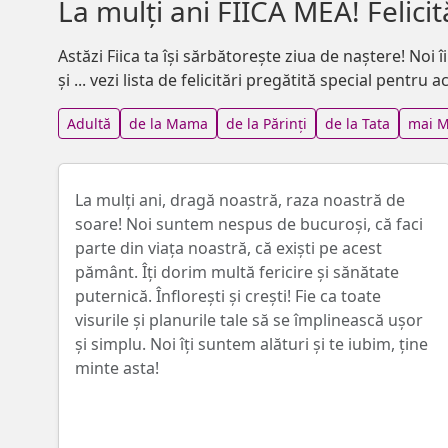
La mulți ani FIICA MEA! Felicit
Astăzi Fiica ta își sărbătorește ziua de naștere! Noi
și ... vezi lista de felicitări pregătită special pentr
Adultă
de la Mama
de la Părinți
de la Tata
mai M
La mulți ani, dragă noastră, raza noastră de
soare! Noi suntem nespus de bucuroși, că faci
parte din viața noastră, că exiști pe acest
pământ. Îți dorim multă fericire și sănătate
puternică. Înflorești și crești! Fie ca toate
visurile și planurile tale să se împlinească ușor
și simplu. Noi îți suntem alături și te iubim, ține
minte asta!