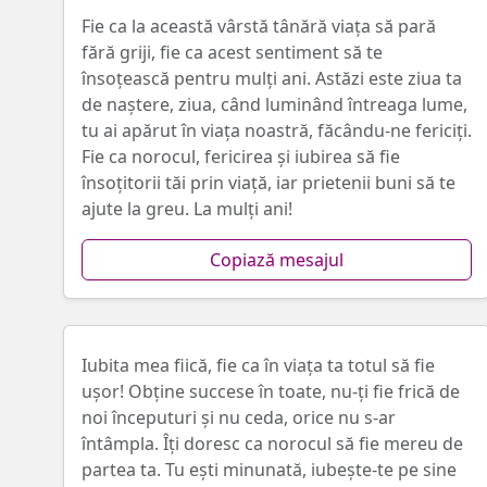
Fie ca la această vârstă tânără viața să pară
fără griji, fie ca acest sentiment să te
însoțească pentru mulți ani. Astăzi este ziua ta
de naștere, ziua, când luminând întreaga lume,
tu ai apărut în viața noastră, făcându-ne fericiți.
Fie ca norocul, fericirea și iubirea să fie
însoțitorii tăi prin viață, iar prietenii buni să te
ajute la greu. La mulți ani!
Copiază mesajul
Iubita mea fiică, fie ca în viața ta totul să fie
ușor! Obține succese în toate, nu-ți fie frică de
noi începuturi și nu ceda, orice nu s-ar
întâmpla. Îți doresc ca norocul să fie mereu de
partea ta. Tu ești minunată, iubește-te pe sine