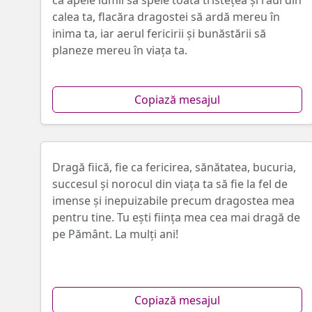
că apele lumii să spele toată tristețea și răul din
calea ta, flacăra dragostei să ardă mereu în
inima ta, iar aerul fericirii și bunăstării să
planeze mereu în viața ta.
Copiază mesajul
Dragă fiică, fie ca fericirea, sănătatea, bucuria,
succesul și norocul din viața ta să fie la fel de
imense și inepuizabile precum dragostea mea
pentru tine. Tu ești ființa mea cea mai dragă de
pe Pământ. La mulți ani!
Copiază mesajul