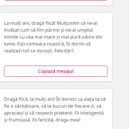
La mulți ani, dragă fiică! Mulțumim că ne-ai
învățat cum să fim părinți și ne-ai umplut
inimile cu cea mai mare și mai pură iubire din
lume. Ești comoara noastră, îți dorim să
realizezi tot ce dorești. Felicitări!
Copiază mesajul
Dragă fiică, la mulți ani! Îți doresc ca viața ta să
fie o sărbătoare, să te bucuri de fiecare zi, să
apreciezi și să respecți prietenii. Fii inteligentă
și frumoasă. Fii fericită, draga mea!