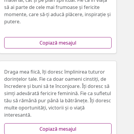
material, cât și pe plan spiritual. Fie ca în viață
să ai parte de cele mai frumoase și fericite
momente, care să-ți aducă plăcere, inspirație și
putere.
Copiază mesajul
Draga mea fiică, îți doresc împlinirea tuturor
dorințelor tale. Fie ca doar oameni cinstiți, de
încredere și buni să te înconjoare. Îți doresc să
simți adevărată fericire feminină. Fie ca sufletul
tău să rămână pur până la bătrânețe. Îți doresc
multe oportunități, victorii și o viață
interesantă.
Copiază mesajul