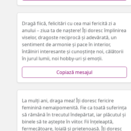
Dragă fiică, felicitări cu cea mai fericită zi a
anului – ziua ta de naștere! Îți doresc împlinirea
viselor, dragoste reciprocă și adevărată, un
sentiment de armonie și pace în interior,
întâlniri interesante și cunoștințe noi, călătorii
în jurul lumii, noi hobby-uri și emoții.
Copiază mesajul
La mulți ani, draga mea! Îți doresc fericire
feminină nemaipomenită. Fie ca toată suferința
să rămână în trecutul îndepărtat, iar plăcutul și
binele să te aștepte în viitor. Fii înțeleaptă,
fermecătoare, loială și prietenoasă. Îți doresc