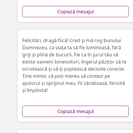
Copiază mesajul
Felicitări, dragă fiică! Cred și mă rog bunului
Dumnezeu, ca viața ta să fie luminoasă, fără
griji și plină de bucurii. Fie ca în jurul tău să
existe oameni binevoitori, îngerul păzitor să te
ocrotească și să-ți șoptească deciziile corecte.
Ține minte, că poți mereu să contezi pe
ajutorul și sprijinul meu. Fii sănătoasă, fericită
și împlinită!
Copiază mesajul