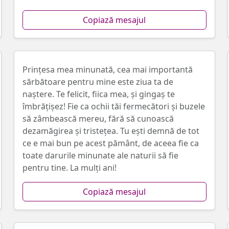
Copiază mesajul
Prințesa mea minunată, cea mai importantă
sărbătoare pentru mine este ziua ta de
naștere. Te felicit, fiica mea, și gingaș te
îmbrățișez! Fie ca ochii tăi fermecători și buzele
să zâmbească mereu, fără să cunoască
dezamăgirea și tristețea. Tu ești demnă de tot
ce e mai bun pe acest pământ, de aceea fie ca
toate darurile minunate ale naturii să fie
pentru tine. La mulți ani!
Copiază mesajul