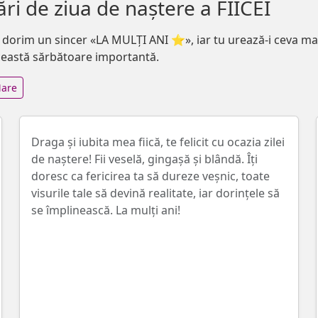
ări de ziua de naștere a FIICEI
 îi dorim un sincer «LA MULȚI ANI ⭐», iar tu urează-i ceva ma
u această sărbătoare importantă.
are
Draga și iubita mea fiică, te felicit cu ocazia zilei
de naștere! Fii veselă, gingașă și blândă. Îți
doresc ca fericirea ta să dureze veșnic, toate
visurile tale să devină realitate, iar dorințele să
se împlinească. La mulți ani!