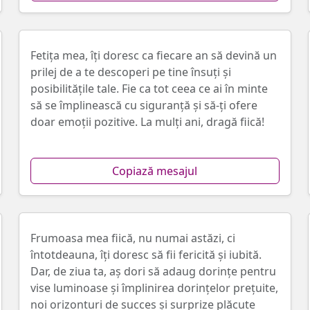
Fetița mea, îți doresc ca fiecare an să devină un
prilej de a te descoperi pe tine însuți și
posibilitățile tale. Fie ca tot ceea ce ai în minte
să se împlinească cu siguranță și să-ți ofere
doar emoții pozitive. La mulți ani, dragă fiică!
Copiază mesajul
Frumoasa mea fiică, nu numai astăzi, ci
întotdeauna, îți doresc să fii fericită și iubită.
Dar, de ziua ta, aș dori să adaug dorințe pentru
vise luminoase și împlinirea dorințelor prețuite,
noi orizonturi de succes și surprize plăcute