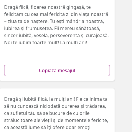
Dragă fiică, floarea noastră gingașă, te
felicităm cu cea mai fericită zi din viața noastră
– ziua ta de naștere. Tu ești mândria noastră,
iubirea și frumusețea. Fii mereu sănătoasă,
sincer iubită, veselă, perseverentă și curajoasă.
Noi te iubim foarte mult! La mulți ani!
Copiază mesajul
Dragă și iubită fiică, la mulți ani! Fie ca inima ta
să nu cunoască niciodată durerea și trădarea,
ca sufletul tău să se bucure de culorile
strălucitoare ale vieții și de momentele fericite,
ca această lume să îți ofere doar emoții