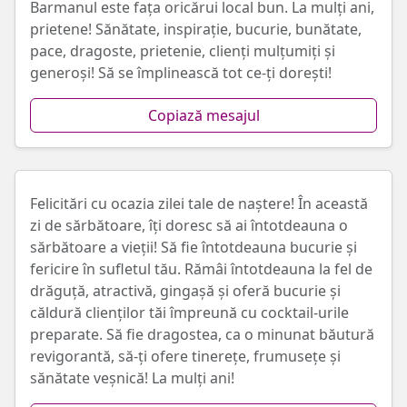
Barmanul este fața oricărui local bun. La mulți ani,
prietene! Sănătate, inspirație, bucurie, bunătate,
pace, dragoste, prietenie, clienți mulțumiți și
generoși! Să se împlinească tot ce-ți dorești!
Copiază mesajul
Felicitări cu ocazia zilei tale de naștere! În această
zi de sărbătoare, îți doresc să ai întotdeauna o
sărbătoare a vieții! Să fie întotdeauna bucurie și
fericire în sufletul tău. Rămâi întotdeauna la fel de
drăguță, atractivă, gingașă și oferă bucurie și
căldură clienților tăi împreună cu cocktail-urile
preparate. Să fie dragostea, ca o minunat băutură
revigorantă, să-ți ofere tinerețe, frumusețe și
sănătate veșnică! La mulți ani!