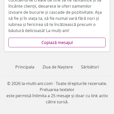
cocktail-urile create de tine să fie fantastice și să
încânte clienții, deoarece le oferi oamenilor
izvoare de bucurie și cascade de pozitivitate. Așa
să fie și în viața ta, să fie numai vară fără nori și
iubirea și fericirea să te încălzească precum o
băutură delicioasă! La mulți ani!
Copiază mesajul
Principala
Ziua de Naștere
Sărbători
© 2026 la-multi-ani.com · Toate drepturile rezervate.
Preluarea textelor
este permisă înlimita a 25 mesaje și doar cu link activ
către sursă.