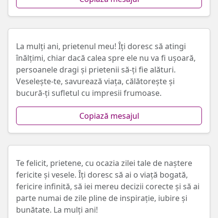
La mulți ani, prietenul meu! Îți doresc să atingi
înălțimi, chiar dacă calea spre ele nu va fi ușoară,
persoanele dragi și prietenii să-ți fie alături.
Veselește-te, savurează viața, călătorește și
bucură-ți sufletul cu impresii frumoase.
Copiază mesajul
Te felicit, prietene, cu ocazia zilei tale de naștere
fericite și vesele. Îți doresc să ai o viață bogată,
fericire infinită, să iei mereu decizii corecte și să ai
parte numai de zile pline de inspirație, iubire și
bunătate. La mulți ani!