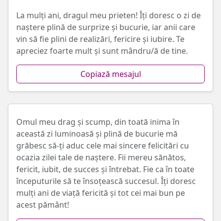
La mulți ani, dragul meu prieten! Îți doresc o zi de
naștere plină de surprize și bucurie, iar anii care
vin să fie plini de realizări, fericire și iubire. Te
apreciez foarte mult și sunt mândru/ă de tine.
Copiază mesajul
Omul meu drag și scump, din toată inima în
această zi luminoasă și plină de bucurie mă
grăbesc să-ți aduc cele mai sincere felicitări cu
ocazia zilei tale de naștere. Fii mereu sănătos,
fericit, iubit, de succes și întrebat. Fie ca în toate
începuturile să te însoțească succesul. Îți doresc
mulți ani de viață fericită și tot cei mai bun pe
acest pământ!