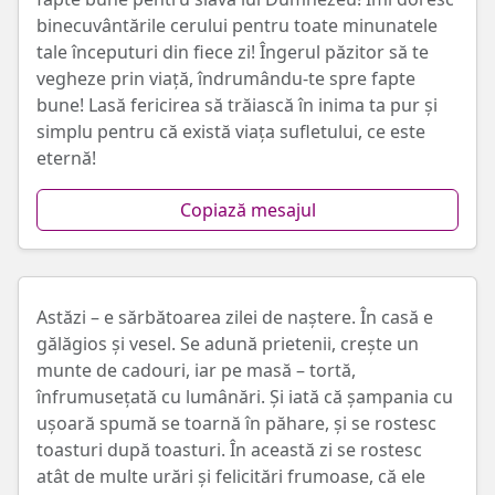
binecuvântările cerului pentru toate minunatele
tale începuturi din fiece zi! Îngerul păzitor să te
vegheze prin viață, îndrumându-te spre fapte
bune! Lasă fericirea să trăiască în inima ta pur și
simplu pentru că există viața sufletului, ce este
eternă!
Copiază mesajul
Astăzi – e sărbătoarea zilei de naștere. În casă e
gălăgios și vesel. Se adună prietenii, crește un
munte de cadouri, iar pe masă – tortă,
înfrumusețată cu lumânări. Și iată că șampania cu
ușoară spumă se toarnă în păhare, și se rostesc
toasturi după toasturi. În această zi se rostesc
atât de multe urări și felicitări frumoase, că ele