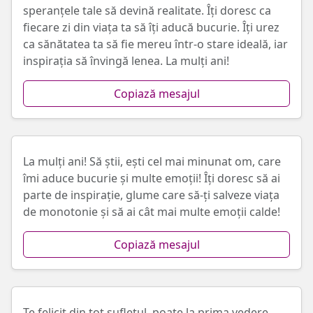
speranțele tale să devină realitate. Îți doresc ca
fiecare zi din viața ta să îți aducă bucurie. Îți urez
ca sănătatea ta să fie mereu într-o stare ideală, iar
inspirația să învingă lenea. La mulți ani!
Copiază mesajul
La mulți ani! Să știi, ești cel mai minunat om, care
îmi aduce bucurie și multe emoții! Îți doresc să ai
parte de inspirație, glume care să-ți salveze viața
de monotonie și să ai cât mai multe emoții calde!
Copiază mesajul
Te felicit din tot sufletul, poate la prima vedere