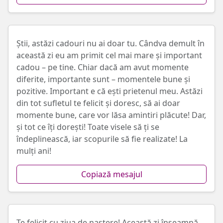
Știi, astăzi cadouri nu ai doar tu. Cândva demult în
această zi eu am primit cel mai mare și important
cadou – pe tine. Chiar dacă am avut momente
diferite, importante sunt – momentele bune și
pozitive. Important e că ești prietenul meu. Astăzi
din tot sufletul te felicit și doresc, să ai doar
momente bune, care vor lăsa amintiri plăcute! Dar,
și tot ce îți dorești! Toate visele să ți se
îndeplinească, iar scopurile să fie realizate! La
mulți ani!
Copiază mesajul
Te felicit cu ziua de naștere! Această zi înseamnă,