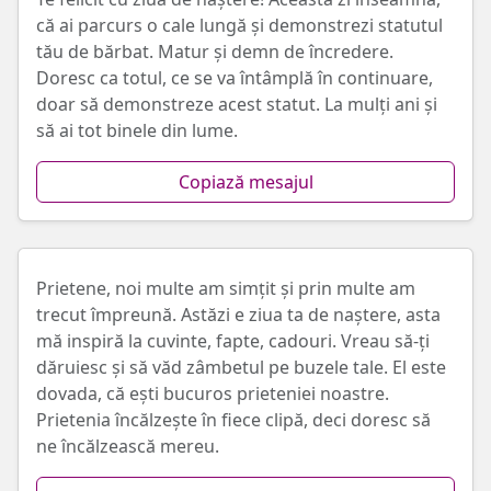
că ai parcurs o cale lungă şi demonstrezi statutul
tău de bărbat. Matur şi demn de încredere.
Doresc ca totul, ce se va întâmplă în continuare,
doar să demonstreze acest statut. La mulți ani şi
să ai tot binele din lume.
Copiază mesajul
Prietene, noi multe am simțit și prin multe am
trecut împreună. Astăzi e ziua ta de naștere, asta
mă inspiră la cuvinte, fapte, cadouri. Vreau să-ți
dăruiesc și să văd zâmbetul pe buzele tale. El este
dovada, că ești bucuros prieteniei noastre.
Prietenia încălzește în fiece clipă, deci doresc să
ne încălzească mereu.