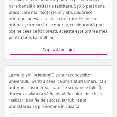
pare banală o astfel de felicitare. Ești o persoană
unică, care mă însoțește în viață, deoarece
prietenul adevărat este ca un frate. Fii mereu
optimist, urmează-ți scopurile, cu siguranță poți
obține ceea ce îți dorești, aceasta este urarea mea
pentru tine. La mulți ani!
Copiază mesajul
La mulți ani, prietene! Îi sunt recunoscător
universului pentru ceea, că am alături umărul tău
puternic, susținerea, sfaturile și glumele tale. Îți
doresc ca viața ta să fie plină de culori deschise,
realizările să fie de succes, iar iubirea și
bunăstarea să predomine în casa ta.