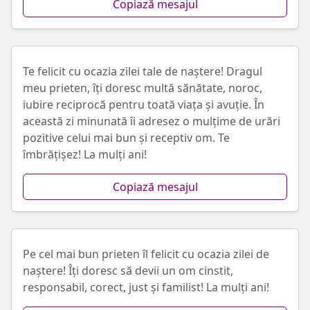
Copiază mesajul
Te felicit cu ocazia zilei tale de naștere! Dragul
meu prieten, îți doresc multă sănătate, noroc,
iubire reciprocă pentru toată viața și avuție. În
această zi minunată îi adresez o mulțime de urări
pozitive celui mai bun și receptiv om. Te
îmbrățișez! La mulți ani!
Copiază mesajul
Pe cel mai bun prieten îl felicit cu ocazia zilei de
naștere! Îți doresc să devii un om cinstit,
responsabil, corect, just și familist! La mulți ani!