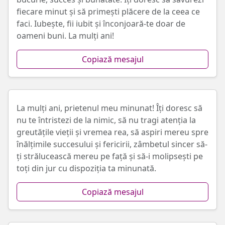
fiecare minut și să primești plăcere de la ceea ce
faci. Iubește, fii iubit și înconjoară-te doar de
oameni buni. La mulți ani!
Copiază mesajul
La mulți ani, prietenul meu minunat! Îți doresc să
nu te întristezi de la nimic, să nu tragi atenția la
greutățile vieții și vremea rea, să aspiri mereu spre
înălțimile succesului și fericirii, zâmbetul sincer să-
ți strălucească mereu pe față și să-i molipsești pe
toți din jur cu dispoziția ta minunată.
Copiază mesajul