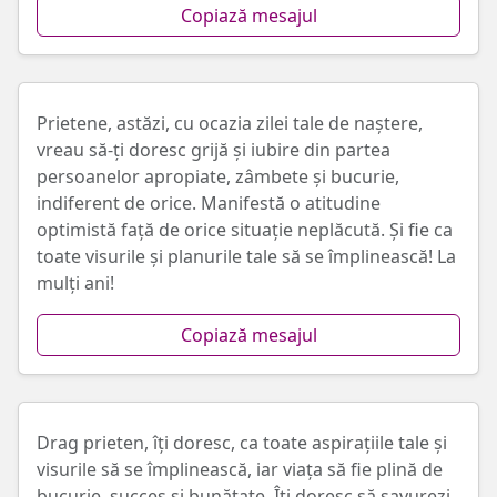
Copiază mesajul
Prietene, astăzi, cu ocazia zilei tale de naștere,
vreau să-ți doresc grijă și iubire din partea
persoanelor apropiate, zâmbete și bucurie,
indiferent de orice. Manifestă o atitudine
optimistă față de orice situație neplăcută. Și fie ca
toate visurile și planurile tale să se împlinească! La
mulți ani!
Copiază mesajul
Drag prieten, îți doresc, ca toate aspirațiile tale și
visurile să se împlinească, iar viața să fie plină de
bucurie, succes și bunătate. Îți doresc să savurezi