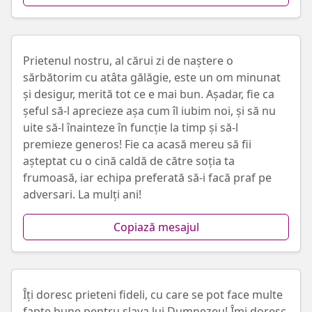
Prietenul nostru, al cărui zi de naștere o
sărbătorim cu atâta gălăgie, este un om minunat
și desigur, merită tot ce e mai bun. Așadar, fie ca
șeful să-l aprecieze așa cum îl iubim noi, și să nu
uite să-l înainteze în funcție la timp și să-l
premieze generos! Fie ca acasă mereu să fii
așteptat cu o cină caldă de către soția ta
frumoasă, iar echipa preferată să-i facă praf pe
adversari. La mulți ani!
Copiază mesajul
Îți doresc prieteni fideli, cu care se pot face multe
fapte bune pentru slava lui Dumnezeu! Îmi doresc