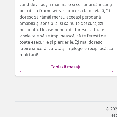
când devii puțin mai mare și continui să încânți
pe toți cu frumusețea și bucuria ta de viață, îți
doresc să rămâi mereu aceeași persoană
amabilă și sensibilă, și să nu te descurajezi
niciodată. De asemenea, îți doresc ca toate
visele tale să se împlinească, să te ferești de
toate eșecurile și pierderile. Îți mai doresc
iubire sinceră, curată și înțelegere reciprocă. La
mulți ani!
Copiază mesajul
© 202
est