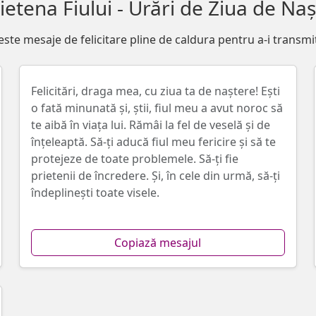
ietena Fiului - Urări de Ziua de Na
este mesaje de felicitare pline de caldura pentru a-i transmit
Felicitări, draga mea, cu ziua ta de naștere! Ești
o fată minunată și, știi, fiul meu a avut noroc să
te aibă în viața lui. Rămâi la fel de veselă și de
înțeleaptă. Să-ți aducă fiul meu fericire și să te
protejeze de toate problemele. Să-ți fie
prietenii de încredere. Și, în cele din urmă, să-ți
îndeplinești toate visele.
Copiază mesajul