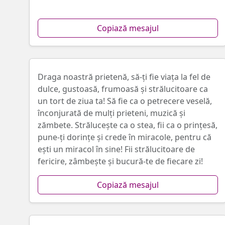
Copiază mesajul
Draga noastră prietenă, să-ți fie viața la fel de
dulce, gustoasă, frumoasă și strălucitoare ca
un tort de ziua ta! Să fie ca o petrecere veselă,
înconjurată de mulți prieteni, muzică și
zămbete. Strălucește ca o stea, fii ca o prințesă,
pune-ți dorințe și crede în miracole, pentru că
ești un miracol în sine! Fii strălucitoare de
fericire, zâmbește și bucură-te de fiecare zi!
Copiază mesajul