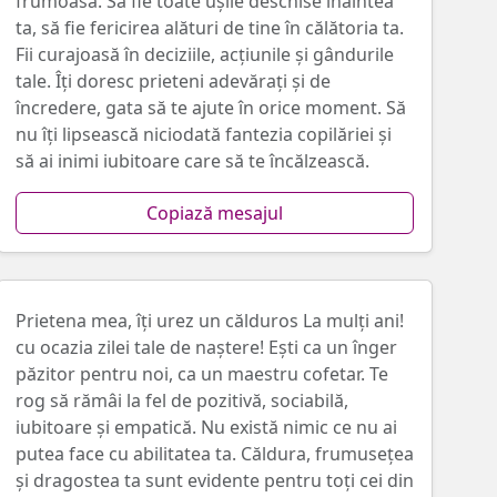
frumoasă. Să fie toate ușile deschise înaintea
ta, să fie fericirea alături de tine în călătoria ta.
Fii curajoasă în deciziile, acțiunile și gândurile
tale. Îți doresc prieteni adevărați și de
încredere, gata să te ajute în orice moment. Să
nu îți lipsească niciodată fantezia copilăriei și
să ai inimi iubitoare care să te încălzească.
Copiază mesajul
Prietena mea, îți urez un călduros La mulți ani!
cu ocazia zilei tale de naștere! Ești ca un înger
păzitor pentru noi, ca un maestru cofetar. Te
rog să rămâi la fel de pozitivă, sociabilă,
iubitoare și empatică. Nu există nimic ce nu ai
putea face cu abilitatea ta. Căldura, frumusețea
și dragostea ta sunt evidente pentru toți cei din