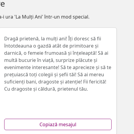
re
-i ura 'La Mulți Ani' într-un mod special.
Dragă prietenă, la mulți ani! Îți doresc să fii
întotdeauna o gazdă atât de primitoare și
darnică, o femeie frumoasă și înțeleaptă! Să ai
multă bucurie în viață, surprize plăcute și
evenimente interesante! Să te aprecieze și să te
prețuiască toți colegii și șefii tăi! Să ai mereu
suficienți bani, dragoste și atenție! Fii fericită!
Cu dragoste și căldură, prietenul tău.
Copiază mesajul