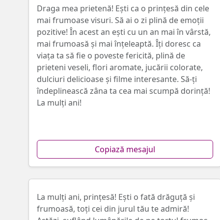
Draga mea prietenă! Ești ca o prințesă din cele
mai frumoase visuri. Să ai o zi plină de emoții
pozitive! În acest an ești cu un an mai în vârstă,
mai frumoasă și mai înțeleaptă. Îți doresc ca
viața ta să fie o poveste fericită, plină de
prieteni veseli, flori aromate, jucării colorate,
dulciuri delicioase și filme interesante. Să-ți
îndeplinească zâna ta cea mai scumpă dorință!
La mulți ani!
Copiază mesajul
La mulți ani, prințesă! Ești o fată drăguță și
frumoasă, toți cei din jurul tău te admiră!