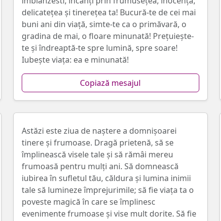
îmblânzesti, încânți prin frumusețea, inocența,
delicatețea și tinerețea ta! Bucură-te de cei mai
buni ani din viață, simte-te ca o primăvară, o
gradina de mai, o floare minunată! Prețuiește-
te și îndreaptă-te spre lumină, spre soare!
Iubește viața: ea e minunată!
Copiază mesajul
Astăzi este ziua de naștere a domnișoarei
tinere și frumoase. Dragă prietenă, să se
împlinească visele tale și să rămâi mereu
frumoasă pentru mulți ani. Să domnească
iubirea în sufletul tău, căldura și lumina inimii
tale să lumineze împrejurimile; să fie viața ta o
poveste magică în care se împlinesc
evenimente frumoase și vise mult dorite. Să fie