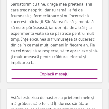
Sărbătorim cu tine, draga mea prietenă, anii
care trec neopriți, dar tu rămâi la fel de
frumoasă și fermecătoare și nu încetezi să
cucerești bărbații. Sănătatea fizică și mentală
să nu te părăsească, iar dorința de a trăi și a
experimenta viața să se păstreze pentru mult
timp. Înțelepciunea și frumusețea ta cuceresc
din ce în ce mai mulți oameni în fiecare an. Fie
ca cei dragi să te respecte, să te aprecieze și să-
ți mulțumească pentru căldura, efortul și
implicarea ta.
Copiază mesajul
Astăzi este ziua de naștere a prietenei mele și
mă grăbesc să o felicit! Îți doresc sănătate