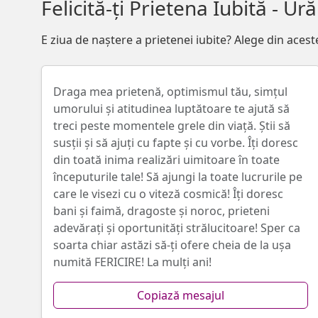
Felicită-ți Prietena Iubită - U
E ziua de naștere a prietenei iubite? Alege din acest
Draga mea prietenă, optimismul tău, simțul
umorului și atitudinea luptătoare te ajută să
treci peste momentele grele din viață. Ştii să
susții și să ajuți cu fapte și cu vorbe. Îți doresc
din toată inima realizări uimitoare în toate
începuturile tale! Să ajungi la toate lucrurile pe
care le visezi cu o viteză cosmică! Îți doresc
bani și faimă, dragoste și noroc, prieteni
adevărați și oportunități strălucitoare! Sper ca
soarta chiar astăzi să-ți ofere cheia de la ușa
numită FERICIRE! La mulți ani!
Copiază mesajul