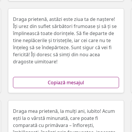
Draga prietenă, astăzi este ziua ta de naștere!
Îți urez din suflet sărbători frumoase și să ți se
împlinească toate dorințele. Să fie departe de
tine neplăcerile și tristețile, iar cei care nu te
înțeleg să se îndepărteze. Sunt sigur că vei fi
fericită! Îți doresc să simți din nou acea
dragoste uimitoare!
Copiază mesajul
Draga mea prietenă, la mulți ani, iubito! Acum
ești la o vârstă minunată, care poate fi
comparată cu primăvara – înflorești,