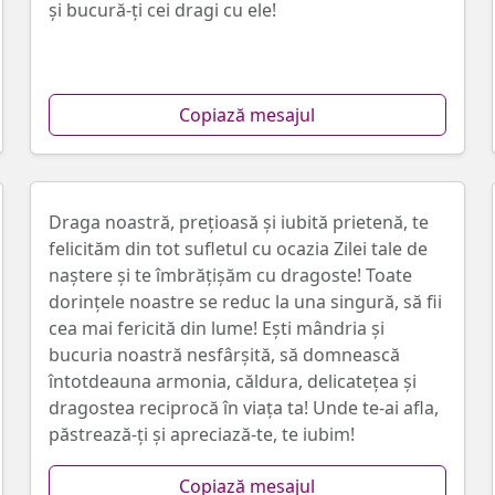
și bucură-ți cei dragi cu ele!
Copiază mesajul
Draga noastră, prețioasă și iubită prietenă, te
felicităm din tot sufletul cu ocazia Zilei tale de
naștere și te îmbrățișăm cu dragoste! Toate
dorințele noastre se reduc la una singură, să fii
cea mai fericită din lume! Ești mândria și
bucuria noastră nesfârșită, să domnească
întotdeauna armonia, căldura, delicatețea și
dragostea reciprocă în viața ta! Unde te-ai afla,
păstrează-ți și apreciază-te, te iubim!
Copiază mesajul