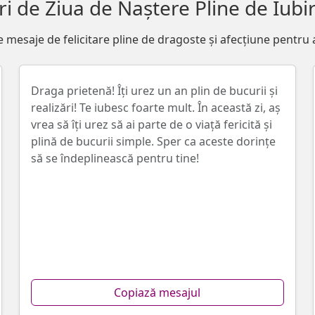
rări de Ziua de Naștere Pline de Iubi
e mesaje de felicitare pline de dragoste și afecțiune pentru a
Draga prietenă! Îți urez un an plin de bucurii și
realizări! Te iubesc foarte mult. În această zi, aș
vrea să îți urez să ai parte de o viață fericită și
plină de bucurii simple. Sper ca aceste dorințe
să se îndeplinească pentru tine!
Copiază mesajul