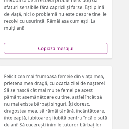
metoda ta de a rezolva problemele: poți da
sfaturi sensibile fără capricii și farse. Ești plină
de viață, nici o problemă nu este despre tine, le
rezolvi cu ușurință. Rămâi așa cum ești. La
mulți ani!
Copiază mesajul
Felicit cea mai frumoasă femeie din viața mea,
prietena mea dragă, cu ocazia zilei de naștere!
Să se nască cât mai multe femei pe acest
pământ asemănătoare cu tine, astfel încât să
nu mai existe bărbați singuri. Îți doresc,
dragostea mea, să rămâi tânără, încântătoare,
înțeleaptă, iubitoare și iubită pentru încă o sută
de ani! Să cucerești inimile tuturor bărbaților