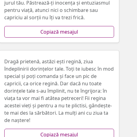
jurul tău. Păstrează-ți inocența și entuziasmul
pentru viață, atunci nici o schimbare sau
capriciu al sorții nu îți va trezi frică.
Copiază mesajul
Dragă prietenă, astăzi ești regină, ziua
îndeplinirii dorințelor tale. Toți te iubesc în mod
special și poți comanda și face un pic de
capricii, ca orice regină. Dar dacă nu toate
dorințele tale s-au împlinit, nu te îngrijora: în
viața ta vor mai fi atâtea petreceri! Fii regina
acestei vieți și pentru a nu te plictisi, gândește-
te mai des la sărbători. La mulți ani cu ziua ta
de naștere!
Copiază mesajul