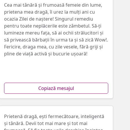
Cea mai tânără și frumoasă femeie din lume,
prietena mea dragă, îi urez la mulți ani cu
ocazia Zilei de naștere! Singurul remediu
pentru toate neplăcerile este zâmbetul. Să-ți
lumineze mereu fața, să ai ochii strălucitori și
să privească bărbații în urma ta și să zică Wow!.
Fericire, draga mea, cu zile vesele, fără griji și
pline de viață activă și bucurie ușoară!
Copiază mesajul
Prietenă dragă, ești fermecătoare, inteligentă
și tânără. Devii tot mai mare și tot mai