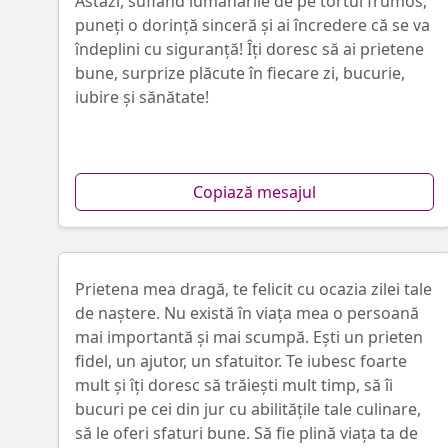
Astăzi, suflând lumânările de pe tortul frumos,
puneți o dorință sinceră și ai încredere că se va
îndeplini cu siguranță! Îți doresc să ai prietene
bune, surprize plăcute în fiecare zi, bucurie,
iubire și sănătate!
Copiază mesajul
Prietena mea dragă, te felicit cu ocazia zilei tale
de naștere. Nu există în viața mea o persoană
mai importantă și mai scumpă. Ești un prieten
fidel, un ajutor, un sfatuitor. Te iubesc foarte
mult și îți doresc să trăiești mult timp, să îi
bucuri pe cei din jur cu abilitățile tale culinare,
să le oferi sfaturi bune. Să fie plină viața ta de