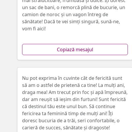
mai strălucitoare, frumoasă și dulce. Îți doresc
un sac de bani, o remorcă plină de bucurie, un
camion de noroc și un vagon întreg de
sănătate! Dacă te vei simți singură, sună-ne,
vom fi aici!
Copiază mesajul
Nu pot exprima în cuvinte cât de fericită sunt
să am o astfel de prietenă ca tine! La mulți ani,
draga mea! Am trecut prin foc și apă împreună,
dar am reușit să ieșim din furtuni! Sunt fericită
că destinul tău este unul bun. Să continue
fericirea ta feminină timp de mulți ani! Îți
doresc bucuria de a trăi, seri confortabile, o
carieră de succes, sănătate și dragoste!