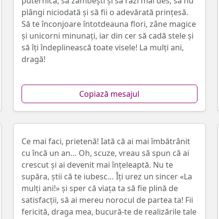
puternică, să zâmbești și să râzi mai des, să nu
plângi niciodată și să fii o adevărată prințesă.
Să te înconjoare întotdeauna flori, zâne magice
și unicorni minunați, iar din cer să cadă stele și
să îți îndeplinească toate visele! La mulți ani,
dragă!
Copiază mesajul
Ce mai faci, prietenă! Iată că ai mai îmbătrânit
cu încă un an… Oh, scuze, vreau să spun că ai
crescut și ai devenit mai înțeleaptă. Nu te
supăra, știi că te iubesc… Îți urez un sincer «La
mulți ani!» și sper că viața ta să fie plină de
satisfacții, să ai mereu norocul de partea ta! Fii
fericită, draga mea, bucură-te de realizările tale