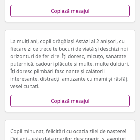
Copiază mesajul
La mulți ani, copil drăgălaș! Astăzi ai 2 anișori, cu
fiecare zi ce trece te bucuri de viață și deschizi noi
orizonturi de fericire. Îți doresc, micuțo, sănătate
puternică, cadouri plăcute și multe, multe dulciuri.
Îți doresc plimbări fascinante și călătorii
interesante, distracții amuzante cu mami și răsfăț
vesel cu tati.
Copiază mesajul
Copil minunat, felicitări cu ocazia zilei de naștere!
Doi ani – este data marilor descoperiri și aventuri.