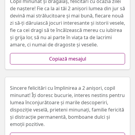
Copil minunat și drăgălaș, felicitări cu ocazia zilei
de naștere! Fie ca la ai tăi 2 anișori lumea din jur să
devină mai strălucitoare și mai bună, fiecare nouă
zi să-ți dăruiască jocuri interesante și istorii vesele,
fie ca cei dragi să te încălzească mereu cu iubirea
și grija lor, să nu ai parte în viața ta de lacrimi
amare, ci numai de dragoste și veselie.
Copiază mesajul
Sincere felicitări cu împlinirea a 2 anișori, copil
minunat! Îți doresc bucurie, interes nestins pentru
lumea înconjurătoare și marile descoperiri,
dispoziție veselă, prieteni minunați, familie fericită
și distracție permanentă, bomboane dulci și
emoții pozitive.