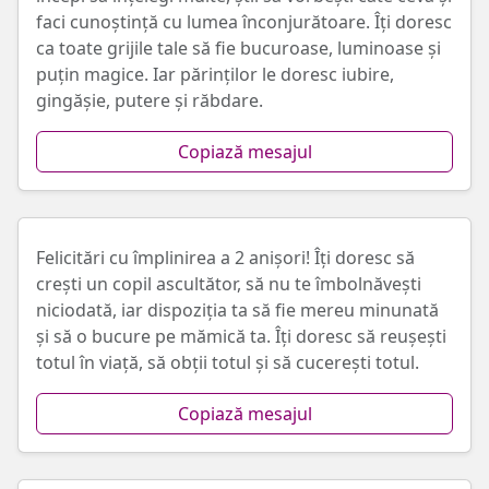
faci cunoștință cu lumea înconjurătoare. Îți doresc
ca toate grijile tale să fie bucuroase, luminoase și
puțin magice. Iar părinților le doresc iubire,
gingășie, putere și răbdare.
Copiază mesajul
Felicitări cu împlinirea a 2 anișori! Îți doresc să
crești un copil ascultător, să nu te îmbolnăvești
niciodată, iar dispoziția ta să fie mereu minunată
și să o bucure pe mămică ta. Îți doresc să reușești
totul în viață, să obții totul și să cucerești totul.
Copiază mesajul