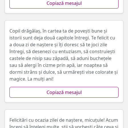
Copiază mesajul
Copil drăgălaș, în cartea ta de povești bune și
istorii sunt deja două capitole întregi. Te felicit cu
a doua zi de naștere și îți doresc să te joci zile
întregi, să desenezi cu entuziasm, să construiești
castele de nisip sau zăpadă, să aduni buchețele
sau să alergi în cizme prin apă, iar noaptea să
dormi strâns și dulce, să urmărești vise colorate și
magice. La mulți ani!
Copiază mesajul
Felicitări cu ocazia zilei de naștere, micuțule! Acum
începi să înțelegi multe, știi să vorbești câte ceva și