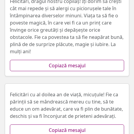
Felicitări, dragul nostru copilaș! Îți dorim să crești
cât mai repede și să alergi cu piciorușele tale în
întâmpinarea diverselor minuni. Viața ta să fie o
poveste magică, în care vei fi ca un prinț care
învinge orice greutăți și depășește orice
obstacole. Fie ca povestea ta să fie neapărat bună,
plină de de surprize plăcute, magie și iubire. La
mulți ani!
Copiază mesajul
Felicitări cu al doilea an de viață, micuțule! Fie ca
părinții să se mândrească mereu cu tine, să te
educe un om adevărat, care va fi plin de bunătate,
deschis și va fi înconjurat de prieteni adevărați.
Copiază mesajul