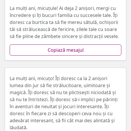
La mulți ani, micuțule! Ai deja 2 anișori, mergi cu
încredere și îți bucuri familia cu succesele tale. Îți
doresc ca burtica ta să fie mereu sătulă, ochișorii
tăi să strălucească de fericire, zilele tale cu soare
să fie pline de zâmbete sincere și distracții vesele.
Copiază mesajul
La mulți ani, micuțo! Îți doresc ca la 2 anișori
lumea din jur să fie strălucitoare, uimitoare și
magică. Îți doresc să nu te plictisești niciodată și
să nu te întristezi. Îți doresc să-i implici pe părinți
în aventuri de neuitat și jocuri interesante. Îți
doresc în fiecare zi să descoperi ceva nou și cu
adevărat interesant, să fii cât mai des alintată și
lăudată.