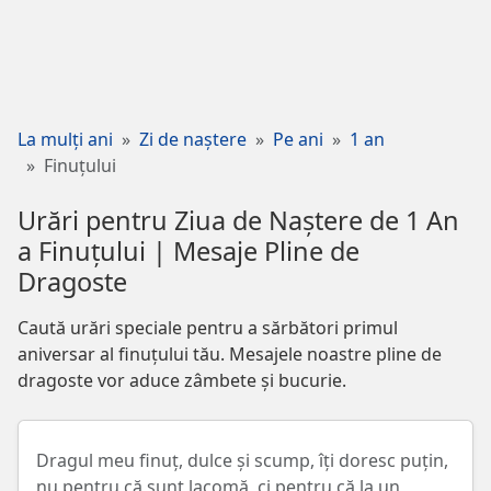
La mulți ani
Zi de naștere
Pe ani
1 an
Finuțului
Urări pentru Ziua de Naștere de 1 An
a Finuțului | Mesaje Pline de
Dragoste
Caută urări speciale pentru a sărbători primul
aniversar al finuțului tău. Mesajele noastre pline de
dragoste vor aduce zâmbete și bucurie.
Dragul meu finuț, dulce și scump, îți doresc puțin,
nu pentru că sunt lacomă, ci pentru că la un