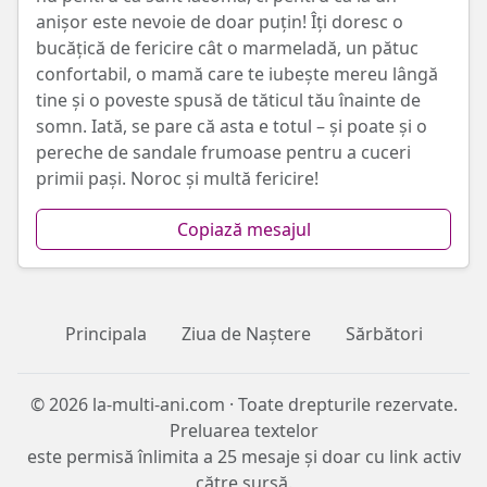
anișor este nevoie de doar puțin! Îți doresc o
bucățică de fericire cât o marmeladă, un pătuc
confortabil, o mamă care te iubește mereu lângă
tine și o poveste spusă de tăticul tău înainte de
somn. Iată, se pare că asta e totul – și poate și o
pereche de sandale frumoase pentru a cuceri
primii pași. Noroc și multă fericire!
Copiază mesajul
Principala
Ziua de Naștere
Sărbători
© 2026 la-multi-ani.com · Toate drepturile rezervate.
Preluarea textelor
este permisă înlimita a 25 mesaje și doar cu link activ
către sursă.