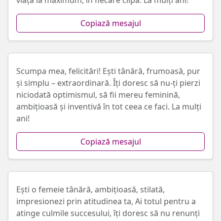
viața la maximum, în fiecare clipă. La mulți ani!
Copiază mesajul
Scumpa mea, felicitări! Ești tânără, frumoasă, pur
și simplu – extraordinară. Îți doresc să nu-ți pierzi
niciodată optimismul, să fii mereu feminină,
ambițioasă și inventivă în tot ceea ce faci. La mulți
ani!
Copiază mesajul
Ești o femeie tânără, ambițioasă, stilată,
impresionezi prin atitudinea ta, Ai totul pentru a
atinge culmile succesului, îți doresc să nu renunți