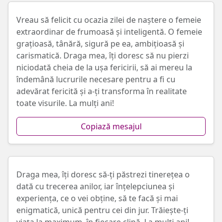
Vreau să felicit cu ocazia zilei de naștere o femeie
extraordinar de frumoasă și inteligentă. O femeie
grațioasă, tânără, sigură pe ea, ambițioasă și
carismatică. Draga mea, îți doresc să nu pierzi
niciodată cheia de la ușa fericirii, să ai mereu la
îndemână lucrurile necesare pentru a fi cu
adevărat fericită și a-ți transforma în realitate
toate visurile. La mulți ani!
Copiază mesajul
Draga mea, îți doresc să-ți păstrezi tinerețea o
dată cu trecerea anilor, iar înțelepciunea și
experiența, ce o vei obține, să te facă și mai
enigmatică, unică pentru cei din jur. Trăiește-ți