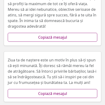
să profiți la maximum de tot ce îți oferă viața.
Mereu să ai idei nebunatice, obiective serioase de
atins, să mergi sigură spre succes, fără a te uita în
spate. În inima ta să domnească bucuria și
dragostea adevărată!
Copiază mesajul
Ziua ta de naștere este un motiv în plus să-ți spun
că ești minunată. Îți doresc să rămâi mereu la fel
de atrăgătoare. Să întorci privirile bărbaților, lasă-i
să se îndrăgostească. Tu știi să-i inspiri pe cei din
jur cu frumusețea și bunătatea ta. La mulți ani!
Copiază mesajul