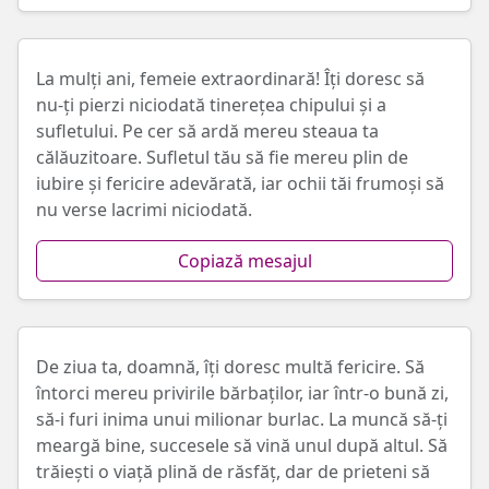
La mulți ani, femeie extraordinară! Îți doresc să
nu-ți pierzi niciodată tinerețea chipului și a
sufletului. Pe cer să ardă mereu steaua ta
călăuzitoare. Sufletul tău să fie mereu plin de
iubire și fericire adevărată, iar ochii tăi frumoși să
nu verse lacrimi niciodată.
Copiază mesajul
De ziua ta, doamnă, îți doresc multă fericire. Să
întorci mereu privirile bărbaților, iar într-o bună zi,
să-i furi inima unui milionar burlac. La muncă să-ți
meargă bine, succesele să vină unul după altul. Să
trăiești o viață plină de răsfăț, dar de prieteni să