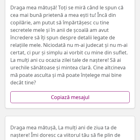
Draga mea mătușă! Toți se miră când le spun că
cea mai bună prietenă a mea ești tu! Încă din
copilărie, am putut să împărtășesc cu tine
secretele mele și în anii de școală am avut
încredere să îți spun despre detalii legate de
relațiile mele. Niciodată nu m-ai judecat și nu m-ai
certat, ci pur și simplu ai vorbit cu mine din suflet.
La mulți ani cu ocazia zilei tale de naștere! Să ai
urechile sănătoase și mintea clară. Cine altcineva
mă poate asculta și mă poate înțelege mai bine
decât tine?
Copiază mesajul
Draga mea mătușă, La mulți ani de ziua ta de
naștere! Îmi doresc ca viitorul tău să fie plin de