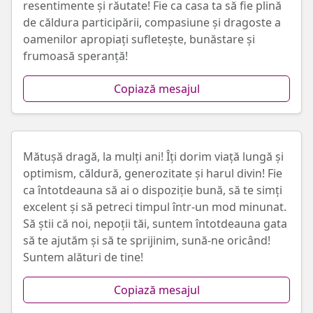
resentimente și răutate! Fie ca casa ta să fie plină
de căldura participării, compasiune și dragoste a
oamenilor apropiați sufletește, bunăstare și
frumoasă speranță!
Copiază mesajul
Mătușă dragă, la mulți ani! Îți dorim viață lungă și
optimism, căldură, generozitate și harul divin! Fie
ca întotdeauna să ai o dispoziție bună, să te simți
excelent și să petreci timpul într-un mod minunat.
Să știi că noi, nepoții tăi, suntem întotdeauna gata
să te ajutăm și să te sprijinim, sună-ne oricând!
Suntem alături de tine!
Copiază mesajul