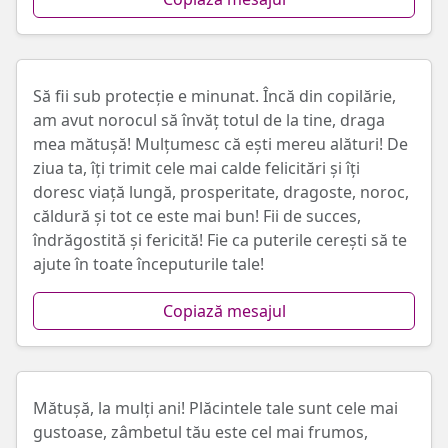
Să fii sub protecție e minunat. Încă din copilărie,
am avut norocul să învăț totul de la tine, draga
mea mătușă! Mulțumesc că ești mereu alături! De
ziua ta, îți trimit cele mai calde felicitări și îți
doresc viață lungă, prosperitate, dragoste, noroc,
căldură și tot ce este mai bun! Fii de succes,
îndrăgostită și fericită! Fie ca puterile cerești să te
ajute în toate începuturile tale!
Copiază mesajul
Mătușă, la mulți ani! Plăcintele tale sunt cele mai
gustoase, zâmbetul tău este cel mai frumos,