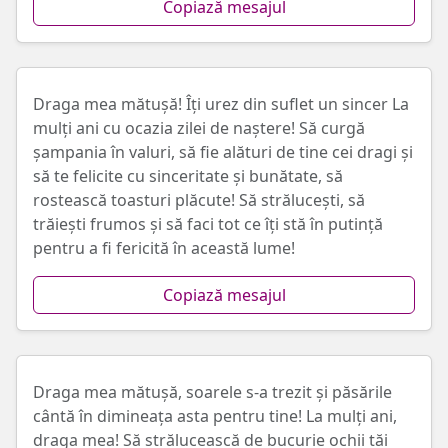
Copiază mesajul
Draga mea mătușă! Îți urez din suflet un sincer La
mulți ani cu ocazia zilei de naștere! Să curgă
șampania în valuri, să fie alături de tine cei dragi și
să te felicite cu sinceritate și bunătate, să
rostească toasturi plăcute! Să strălucești, să
trăiești frumos și să faci tot ce îți stă în putință
pentru a fi fericită în această lume!
Copiază mesajul
Draga mea mătușă, soarele s-a trezit și păsările
cântă în dimineața asta pentru tine! La mulți ani,
draga mea! Să strălucească de bucurie ochii tăi