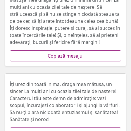
Mătușa mea dragă! Îți urez din inimă un sincer La
mulți ani cu ocazia zilei tale de naștere! Să
strălucească și să nu se stinge niciodată steaua ta
de pe cer, să îți arate întotdeauna calea cea bună!
Îți doresc inspirație, putere și curaj, să ai succes în
toate încercările tale! Și, bineînțeles, să ai prieteni
adevărați, bucurii și fericire fără margini!
Copiază mesajul
Îți urez din toată inima, draga mea mătușă, un
sincer La mulți ani cu ocazia zilei tale de naștere!
Caracterul tău este demn de admirație: vezi
scopul, încurajezi colaboratorii și ajungi la vârfuri!
Să nu-ți piară niciodată entuziasmul și sănătatea!
Sănătate și noroc!