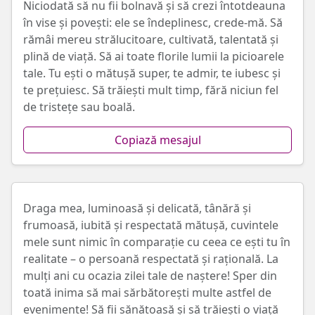
Niciodată să nu fii bolnavă și să crezi întotdeauna
în vise și povești: ele se îndeplinesc, crede-mă. Să
rămâi mereu strălucitoare, cultivată, talentată și
plină de viață. Să ai toate florile lumii la picioarele
tale. Tu ești o mătușă super, te admir, te iubesc și
te prețuiesc. Să trăiești mult timp, fără niciun fel
de tristețe sau boală.
Copiază mesajul
Draga mea, luminoasă și delicată, tânără și
frumoasă, iubită și respectată mătușă, cuvintele
mele sunt nimic în comparație cu ceea ce ești tu în
realitate – o persoană respectată și rațională. La
mulți ani cu ocazia zilei tale de naștere! Sper din
toată inima să mai sărbătorești multe astfel de
evenimente! Să fii sănătoasă și să trăiești o viață