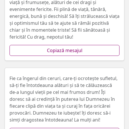
viață și frumusețe, alături de cei dragi și
evenimente fericite. Fii plină de viață, tânără,
energică, bună și deschisă! Să îți strălucească viața
și optimismul tău să te ajute să rămâi pozitivă
chiar și în momentele triste! Să fii sănătoasă și
fericită! Cu drag, nepotul tău!
Copiază mesajul
Fie ca îngerul din ceruri, care-ți ocrotește sufletul,
să-ți fie întotdeauna alături și să te călăuzească
de-a lungul vieții pe cel mai frumos drum! Îți
doresc să ai credință în puterea lui Dumnezeu în
fiecare clipă din viața ta și curaj în fața oricărei
provocări. Dumnezeu te iubește! îți doresc să-i
simți dragostea întotdeauna! La mulți ani!