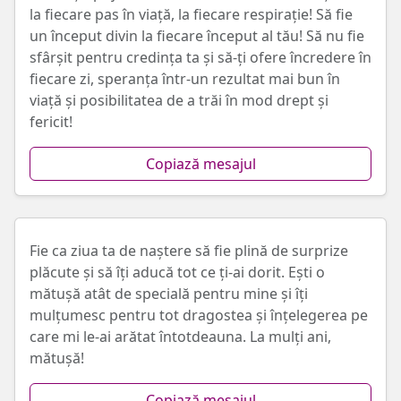
la fiecare pas în viață, la fiecare respirație! Să fie
un început divin la fiecare început al tău! Să nu fie
sfârșit pentru credința ta și să-ți ofere încredere în
fiecare zi, speranța într-un rezultat mai bun în
viață și posibilitatea de a trăi în mod drept și
fericit!
Copiază mesajul
Fie ca ziua ta de naștere să fie plină de surprize
plăcute și să îți aducă tot ce ți-ai dorit. Ești o
mătușă atât de specială pentru mine și îți
mulțumesc pentru tot dragostea și înțelegerea pe
care mi le-ai arătat întotdeauna. La mulți ani,
mătușă!
Copiază mesajul