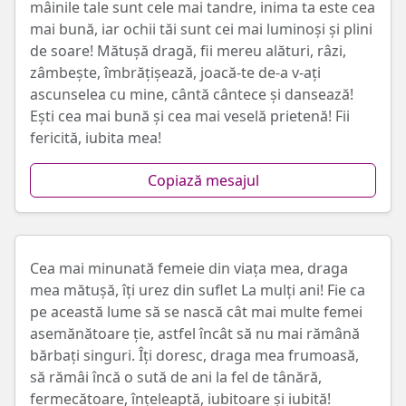
mâinile tale sunt cele mai tandre, inima ta este cea
mai bună, iar ochii tăi sunt cei mai luminoși și plini
de soare! Mătușă dragă, fii mereu alături, râzi,
zâmbește, îmbrățișează, joacă-te de-a v-ați
ascunselea cu mine, cântă cântece și dansează!
Ești cea mai bună și cea mai veselă prietenă! Fii
fericită, iubita mea!
Copiază mesajul
Cea mai minunată femeie din viața mea, draga
mea mătușă, îți urez din suflet La mulți ani! Fie ca
pe această lume să se nască cât mai multe femei
asemănătoare ție, astfel încât să nu mai rămână
bărbați singuri. Îți doresc, draga mea frumoasă,
să rămâi încă o sută de ani la fel de tânără,
fermecătoare, înțeleaptă, iubitoare și iubită!