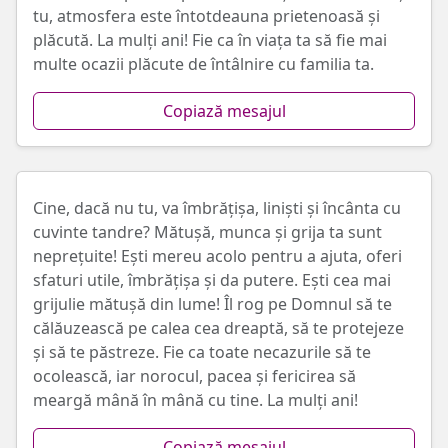
tu, atmosfera este întotdeauna prietenoasă și
plăcută. La mulți ani! Fie ca în viața ta să fie mai
multe ocazii plăcute de întâlnire cu familia ta.
Copiază mesajul
Cine, dacă nu tu, va îmbrățișa, liniști și încânta cu
cuvinte tandre? Mătușă, munca și grija ta sunt
neprețuite! Ești mereu acolo pentru a ajuta, oferi
sfaturi utile, îmbrățișa și da putere. Ești cea mai
grijulie mătușă din lume! Îl rog pe Domnul să te
călăuzească pe calea cea dreaptă, să te protejeze
și să te păstreze. Fie ca toate necazurile să te
ocolească, iar norocul, pacea și fericirea să
meargă mână în mână cu tine. La mulți ani!
Copiază mesajul