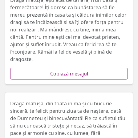
Dragă mătușă, ești atât de tânără, frumoasă și
fermecătoare! Îți doresc ca bunăstarea să fie
mereu prezentă în casa ta și căldura inimilor celor
dragi să te încălzească și să îți ofere forța pentru
noi realizări. Mă mândresc cu tine, inima mea
cântă. Pentru mine ești cel mai devotat prieten,
ajutor și suflet înrudit. Vreau ca fericirea să te
înconjoare. Rămâi la fel de veselă și plină de
dragoste!
Copiază mesajul
Dragă mătușă, din toată inima și cu bucurie
sinceră, te felicit pentru ziua ta de naștere, dată
de Dumnezeu și binecuvântată! Fie ca sufletul tău
să nu cunoască tristețe și necaz, să trăiască în
pace și armonie cu sine, cu lumea, fără