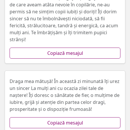
de care aveam atâta nevoie în copilărie, ne-au
permis să ne simțim copii iubiți și doriți! Îți dorim
sincer să nu te îmbolnăvești niciodată, să fii
fericită, strălucitoare, tandră și energică, ca acum
mulți ani. Te îmbrățișăm și îți trimitem pupici
strânși!
Copiază mesajul
Draga mea mătușă! În această zi minunată îți urez
un sincer La mulți ani cu ocazia zilei tale de
naștere! Îți doresc o sănătate de fier, o mulțime de
iubire, grijă și atenție din partea celor dragi,
prosperitate și o dispoziție frumoasă!
Copiază mesajul