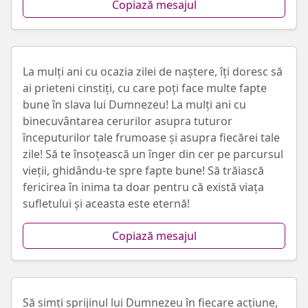
Copiază mesajul
La mulți ani cu ocazia zilei de naștere, îți doresc să
ai prieteni cinstiți, cu care poți face multe fapte
bune în slava lui Dumnezeu! La mulți ani cu
binecuvântarea cerurilor asupra tuturor
începuturilor tale frumoase și asupra fiecărei tale
zile! Să te însoțească un înger din cer pe parcursul
vieții, ghidându-te spre fapte bune! Să trăiască
fericirea în inima ta doar pentru că există viața
sufletului și aceasta este eternă!
Copiază mesajul
Să simți sprijinul lui Dumnezeu în fiecare acțiune,