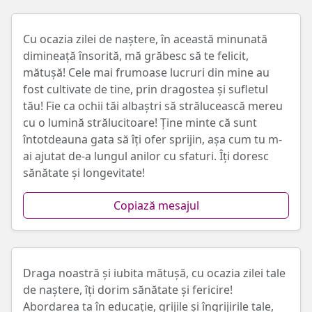
Cu ocazia zilei de naștere, în această minunată
dimineață însorită, mă grăbesc să te felicit,
mătușă! Cele mai frumoase lucruri din mine au
fost cultivate de tine, prin dragostea și sufletul
tău! Fie ca ochii tăi albaștri să strălucească mereu
cu o lumină strălucitoare! Ține minte că sunt
întotdeauna gata să îți ofer sprijin, așa cum tu m-
ai ajutat de-a lungul anilor cu sfaturi. Îți doresc
sănătate și longevitate!
Copiază mesajul
Draga noastră și iubita mătușă, cu ocazia zilei tale
de naștere, îți dorim sănătate și fericire!
Abordarea ta în educație, grijile și îngrijirile tale,