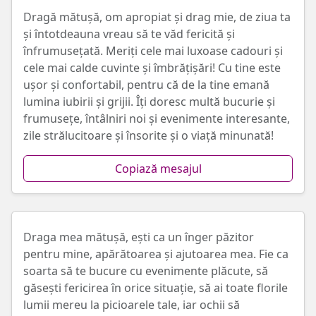
Dragă mătușă, om apropiat și drag mie, de ziua ta
și întotdeauna vreau să te văd fericită și
înfrumusețată. Meriți cele mai luxoase cadouri și
cele mai calde cuvinte și îmbrățișări! Cu tine este
ușor și confortabil, pentru că de la tine emană
lumina iubirii și grijii. Îți doresc multă bucurie și
frumusețe, întâlniri noi și evenimente interesante,
zile strălucitoare și însorite și o viață minunată!
Copiază mesajul
Draga mea mătușă, ești ca un înger păzitor
pentru mine, apărătoarea și ajutoarea mea. Fie ca
soarta să te bucure cu evenimente plăcute, să
găsești fericirea în orice situație, să ai toate florile
lumii mereu la picioarele tale, iar ochii să