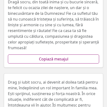
Dragă socru, din toată inima și cu bucurie sinceră,
te felicit cu ocazia zilei de naștere, un dar și o
binecuvântare de la Dumnezeu! Fie ca sufletul tău
să nu cunoască tristețea și suferința, să trăiască în
liniște și armonie cu sine și cu lumea, fără
resentimente și răutate! Fie ca casa ta să fie
umplută cu căldura, compasiunea și dragostea
celor apropiați sufletește, prosperitate și speranță
frumoasă!
Copiază mesajul
Drag și iubit socru, ai devenit al doilea tată pentru
mine, îndeplinind un rol important în familia mea.
Ești sprijinul, susținerea și forța noastră. În orice
situație, indiferent cât de complicată ar fi,
întotdeauna vii în ajutor. Îți mulțumesc pentru