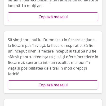
de sens, perfecționism și să radieze de bunătate și
lumină. La mulți ani!
Copiază mesajul
Să simți sprijinul lui Dumnezeu în fiecare acțiune,
la fiecare pas în viață, la fiecare respirație! Să fie
un început divin la fiecare început al tău! Să nu fie
sfârșit pentru credința ta și să-ți ofere încredere în
fiecare zi, speranța într-un rezultat mai bun în
viață și posibilitatea de a trăi în mod drept și
fericit!
Copiază mesajul