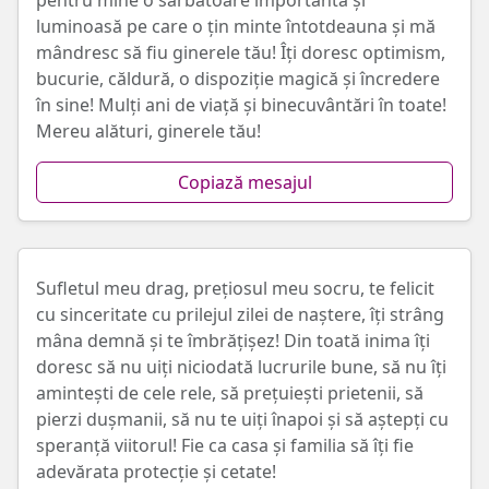
pentru mine o sărbătoare importantă și
luminoasă pe care o țin minte întotdeauna și mă
mândresc să fiu ginerele tău! Îți doresc optimism,
bucurie, căldură, o dispoziție magică și încredere
în sine! Mulți ani de viață și binecuvântări în toate!
Mereu alături, ginerele tău!
Copiază mesajul
Sufletul meu drag, prețiosul meu socru, te felicit
cu sinceritate cu prilejul zilei de naștere, îți strâng
mâna demnă și te îmbrățișez! Din toată inima îți
doresc să nu uiți niciodată lucrurile bune, să nu îți
amintești de cele rele, să prețuiești prietenii, să
pierzi dușmanii, să nu te uiți înapoi și să aștepți cu
speranță viitorul! Fie ca casa și familia să îți fie
adevărata protecție și cetate!