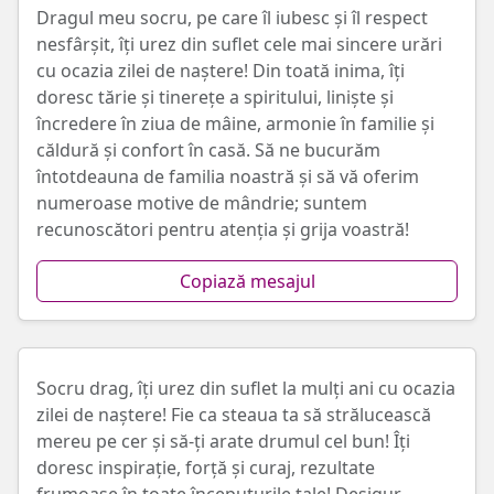
Dragul meu socru, pe care îl iubesc și îl respect
nesfârșit, îți urez din suflet cele mai sincere urări
cu ocazia zilei de naștere! Din toată inima, îți
doresc tărie și tinerețe a spiritului, liniște și
încredere în ziua de mâine, armonie în familie și
căldură și confort în casă. Să ne bucurăm
întotdeauna de familia noastră și să vă oferim
numeroase motive de mândrie; suntem
recunoscători pentru atenția și grija voastră!
Copiază mesajul
Socru drag, îți urez din suflet la mulți ani cu ocazia
zilei de naștere! Fie ca steaua ta să strălucească
mereu pe cer și să-ți arate drumul cel bun! Îți
doresc inspirație, forță și curaj, rezultate