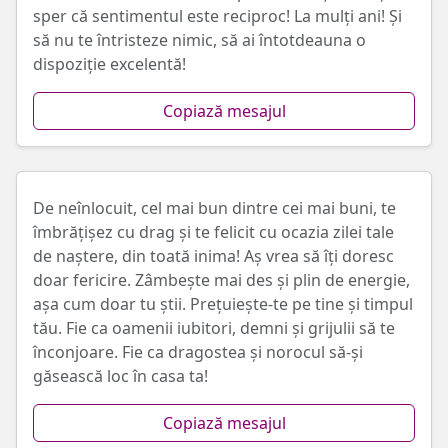
sper că sentimentul este reciproc! La mulți ani! Și
să nu te întristeze nimic, să ai întotdeauna o
dispoziție excelentă!
Copiază mesajul
De neînlocuit, cel mai bun dintre cei mai buni, te
îmbrățișez cu drag și te felicit cu ocazia zilei tale
de naștere, din toată inima! Aș vrea să îți doresc
doar fericire. Zâmbește mai des și plin de energie,
așa cum doar tu știi. Prețuiește-te pe tine și timpul
tău. Fie ca oamenii iubitori, demni și grijulii să te
înconjoare. Fie ca dragostea și norocul să-și
găsească loc în casa ta!
Copiază mesajul