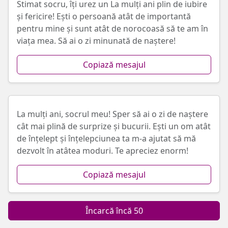
Stimat socru, îți urez un La mulți ani plin de iubire
și fericire! Ești o persoană atât de importantă
pentru mine și sunt atât de norocoasă să te am în
viața mea. Să ai o zi minunată de naștere!
Copiază mesajul
La mulți ani, socrul meu! Sper să ai o zi de naștere
cât mai plină de surprize și bucurii. Ești un om atât
de înțelept și înțelepciunea ta m-a ajutat să mă
dezvolt în atâtea moduri. Te apreciez enorm!
Copiază mesajul
Încarcă încă 50