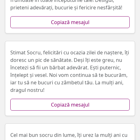
frumoase în toate începuturile tale! Desigur,
prieteni adevărați, bucurie și fericire nesfârșită!
Copiază mesajul
Stimat Socru, felicitări cu ocazia zilei de naștere, îți
doresc un pic de sănătate. Deși îți este greu, nu
încetezi să fii un bărbat adevărat. Ești puternic,
înțelept și vesel. Noi vom continua să te bucurăm,
iar tu să ne bucuri cu zâmbetul tău. La mulți ani,
dragul nostru!
Copiază mesajul
Cel mai bun socru din lume, îți urez la mulți ani cu