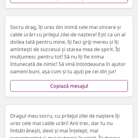
Socru drag, îți urez din inimă cele mai sincere și
calde urări cu prilejul zilei de naștere! Ești ca un al
doilea tată pentru mine, îți faci griji mereu și îți
amintești de succesul și starea mea de spirit. Îți
mulțumesc pentru tot! Să nu îți fie inima
întunecată de nimic! Să vină întotdeauna în ajutor
oameni buni, așa cum și tu ajuți pe cei din jur!
Copiază mesajul
Dragul meu socru, cu prilejul zilei de naștere îți
urez cele mai calde urări! Anii trec, dar tu nu
îmbătrânești, devii și mai înțelept, mai