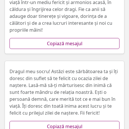
viață într-un mediu fericit și armonios acasă, în
căldura și îngrijirea celor dragi. Fie ca anii să
adauge doar tinerețe și vigoare, dorința de a
călători și de a crea lucruri interesante și noi cu
propriile mâini!
Copiază mesajul
Dragul meu socru! Astăzi este sărbătoarea ta și îți
doresc din suflet să te felicit cu ocazia zilei de
naștere. Lasă-mă să-ți mărturisesc din inimă că
sunt foarte mândru de relația noastră. Ești o
persoană demnă, care merită tot ce e mai bun în
viață. Îți doresc din toată inima acest lucru și te
felicit cu prilejul zilei de naștere. Fii fericit!
Copiază mesajul