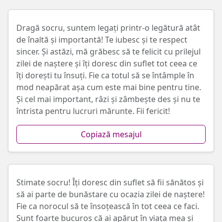
Dragă socru, suntem legați printr-o legătură atât
de înaltă și importantă! Te iubesc și te respect
sincer. Și astăzi, mă grăbesc să te felicit cu prilejul
zilei de naștere și îți doresc din suflet tot ceea ce
îți dorești tu însuți. Fie ca totul să se întâmple în
mod neapărat așa cum este mai bine pentru tine.
Și cel mai important, râzi și zâmbește des și nu te
întrista pentru lucruri mărunte. Fii fericit!
Copiază mesajul
Stimate socru! Îți doresc din suflet să fii sănătos și
să ai parte de bunăstare cu ocazia zilei de naștere!
Fie ca norocul să te însoțească în tot ceea ce faci.
Sunt foarte bucuros că ai apărut în viața mea și