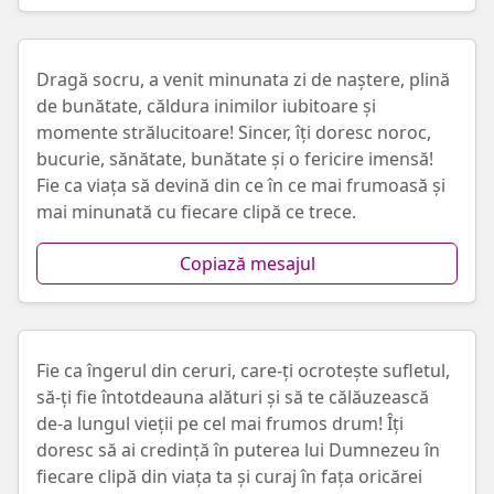
Dragă socru, a venit minunata zi de naștere, plină
de bunătate, căldura inimilor iubitoare și
momente strălucitoare! Sincer, îți doresc noroc,
bucurie, sănătate, bunătate și o fericire imensă!
Fie ca viața să devină din ce în ce mai frumoasă și
mai minunată cu fiecare clipă ce trece.
Copiază mesajul
Fie ca îngerul din ceruri, care-ți ocrotește sufletul,
să-ți fie întotdeauna alături și să te călăuzească
de-a lungul vieții pe cel mai frumos drum! Îți
doresc să ai credință în puterea lui Dumnezeu în
fiecare clipă din viața ta și curaj în fața oricărei