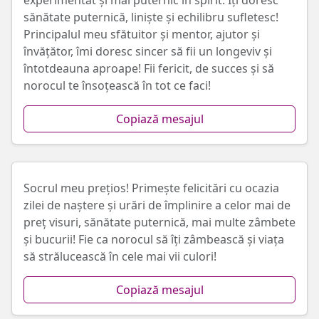
experimentat și mai puternic în spirit. Îți doresc
sănătate puternică, liniște și echilibru sufletesc!
Principalul meu sfătuitor și mentor, ajutor și
învățător, îmi doresc sincer să fii un longeviv și
întotdeauna aproape! Fii fericit, de succes și să
norocul te însoțească în tot ce faci!
Copiază mesajul
Socrul meu prețios! Primește felicitări cu ocazia
zilei de naștere și urări de împlinire a celor mai de
preț visuri, sănătate puternică, mai multe zâmbete
și bucurii! Fie ca norocul să îți zâmbească și viața
să strălucească în cele mai vii culori!
Copiază mesajul