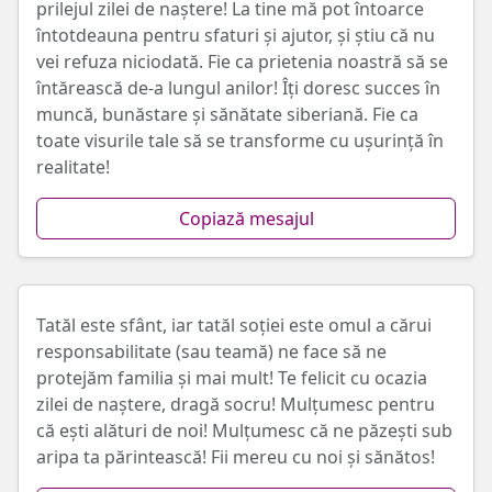
prilejul zilei de naștere! La tine mă pot întoarce
întotdeauna pentru sfaturi și ajutor, și știu că nu
vei refuza niciodată. Fie ca prietenia noastră să se
întărească de-a lungul anilor! Îți doresc succes în
muncă, bunăstare și sănătate siberiană. Fie ca
toate visurile tale să se transforme cu ușurință în
realitate!
Copiază mesajul
Tatăl este sfânt, iar tatăl soției este omul a cărui
responsabilitate (sau teamă) ne face să ne
protejăm familia și mai mult! Te felicit cu ocazia
zilei de naștere, dragă socru! Mulțumesc pentru
că ești alături de noi! Mulțumesc că ne păzești sub
aripa ta părintească! Fii mereu cu noi și sănătos!