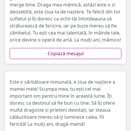
merge bine. Draga mea mămică, astăzi este o zi
deosebită, este ziua ta de naștere. Te felicit din tot
sufletul și îți doresc ca ochii tăi întotdeauna să
strălucească de fericire, iar pe buze mereu să fie
zâmbetul. Tu ești cea mai talentată, în mâinile tale,
orice devine o operă de artă. La mulți ani, mămico!
Copiază mesajul
Este o sărbătoare minunată, e ziua de naștere a
mamei mele! Scumpa mea, tu ești cel mai
important om pentru mine în această lume. Îți
doresc ca destinul să fie bun cu tine. Să îți ofere
multă dragoste şi prieteni devotați, iar steaua
călăuzitoare mereu să-ți lumineze calea. Fii
fericită! La mulți ani, dragă mamă!