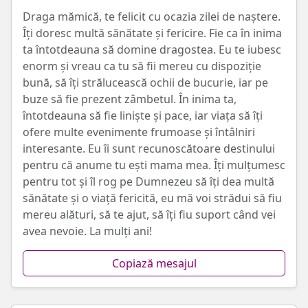
Draga mămică, te felicit cu ocazia zilei de naștere.
Îți doresc multă sănătate şi fericire. Fie ca în inima
ta întotdeauna să domine dragostea. Eu te iubesc
enorm și vreau ca tu să fii mereu cu dispoziție
bună, să îți strălucească ochii de bucurie, iar pe
buze să fie prezent zâmbetul. În inima ta,
întotdeauna să fie liniște și pace, iar viața să îți
ofere multe evenimente frumoase și întâlniri
interesante. Eu îi sunt recunoscătoare destinului
pentru că anume tu ești mama mea. Îți mulțumesc
pentru tot și îl rog pe Dumnezeu să îți dea multă
sănătate și o viață fericită, eu mă voi strădui să fiu
mereu alături, să te ajut, să îți fiu suport când vei
avea nevoie. La mulți ani!
Copiază mesajul