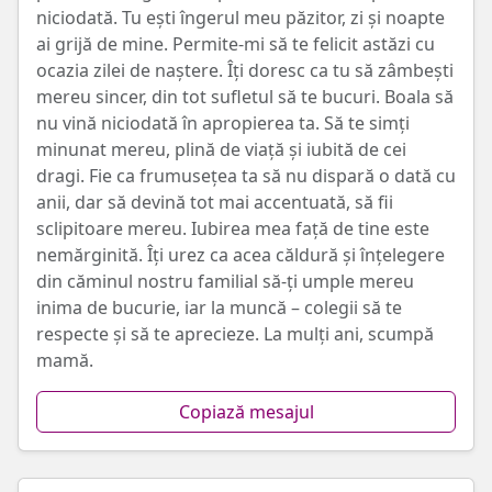
niciodată. Tu ești îngerul meu păzitor, zi și noapte
ai grijă de mine. Permite-mi să te felicit astăzi cu
ocazia zilei de naștere. Îți doresc ca tu să zâmbești
mereu sincer, din tot sufletul să te bucuri. Boala să
nu vină niciodată în apropierea ta. Să te simți
minunat mereu, plină de viață și iubită de cei
dragi. Fie ca frumusețea ta să nu dispară o dată cu
anii, dar să devină tot mai accentuată, să fii
sclipitoare mereu. Iubirea mea față de tine este
nemărginită. Îți urez ca acea căldură și înțelegere
din căminul nostru familial să-ți umple mereu
inima de bucurie, iar la muncă – colegii să te
respecte și să te aprecieze. La mulți ani, scumpă
mamă.
Copiază mesajul