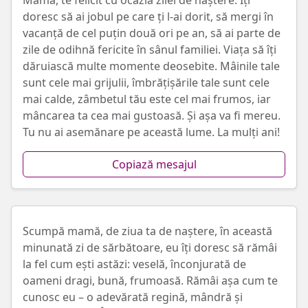
Mamă, te felicit cu ocazia zilei de naștere. Îți
doresc să ai jobul pe care ți l-ai dorit, să mergi în
vacanță de cel puțin două ori pe an, să ai parte de
zile de odihnă fericite în sânul familiei. Viața să îți
dăruiască multe momente deosebite. Mâinile tale
sunt cele mai grijulii, îmbrățișările tale sunt cele
mai calde, zâmbetul tău este cel mai frumos, iar
mâncarea ta cea mai gustoasă. Și așa va fi mereu.
Tu nu ai asemănare pe această lume. La mulți ani!
Copiază mesajul
Scumpă mamă, de ziua ta de naștere, în această
minunată zi de sărbătoare, eu îți doresc să rămâi
la fel cum ești astăzi: veselă, înconjurată de
oameni dragi, bună, frumoasă. Rămâi așa cum te
cunosc eu – o adevărată regină, mândră și