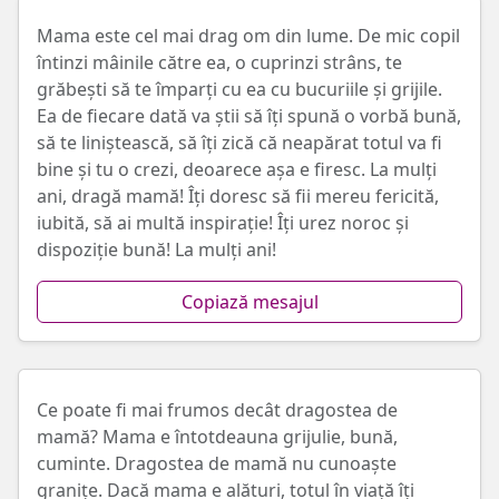
Mama este cel mai drag om din lume. De mic copil
întinzi mâinile către ea, o cuprinzi strâns, te
grăbești să te împarți cu ea cu bucuriile și grijile.
Ea de fiecare dată va știi să îți spună o vorbă bună,
să te liniștească, să îți zică că neapărat totul va fi
bine și tu o crezi, deoarece aşa e firesc. La mulți
ani, dragă mamă! Îți doresc să fii mereu fericită,
iubită, să ai multă inspirație! Îți urez noroc și
dispoziție bună! La mulți ani!
Copiază mesajul
Ce poate fi mai frumos decât dragostea de
mamă? Mama e întotdeauna grijulie, bună,
cuminte. Dragostea de mamă nu cunoaște
granițe. Dacă mama e alături, totul în viață îți