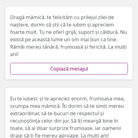
Dragă mămică, te felicităm cu prilejul zilei de
naștere, dorim să știi că te iubim și apreciem
foarte mult. Tu ne oferi grijă, suport și căldură. Nu
există pe această lume un om mai bun ca tine.
Rămâi mereu tânără, frumoasă și fericită. La mulți
ani!
Copiază mesajul
Eu te iubesc și te apreciez enorm, frumoasa mea,
scumpa mea mămică. Îți dorim să te simți mereu
extraordinar, să te bucuri de respectul și
recunoștința celor din jur. Să îți meargă bine în
toate, să ai doar surprize frumoase, iar oamenii
dragi să-ți fie mereu aproape. La mulți ani!