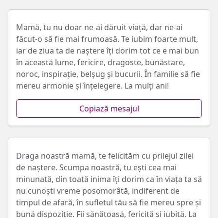
Mamă, tu nu doar ne-ai dăruit viață, dar ne-ai
făcut-o să fie mai frumoasă. Te iubim foarte mult,
iar de ziua ta de naștere îți dorim tot ce e mai bun
în această lume, fericire, dragoste, bunăstare,
noroc, inspirație, belșug și bucurii. În familie să fie
mereu armonie și înțelegere. La mulți ani!
Copiază mesajul
Draga noastră mamă, te felicităm cu prilejul zilei
de naștere. Scumpa noastră, tu ești cea mai
minunată, din toată inima îți dorim ca în viața ta să
nu cunoști vreme posomorâtă, indiferent de
timpul de afară, în sufletul tău să fie mereu spre și
bună dispoziție. Fii sănătoasă, fericită și iubită. La