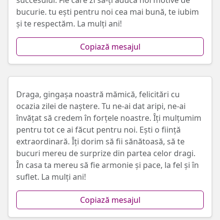
succesului. Fie care zi să-ți aducă noi motive de
bucurie. tu ești pentru noi cea mai bună, te iubim
și te respectăm. La mulți ani!
Copiază mesajul
Draga, gingașa noastră mămică, felicitări cu
ocazia zilei de naștere. Tu ne-ai dat aripi, ne-ai
învățat să credem în forțele noastre. Îți mulțumim
pentru tot ce ai făcut pentru noi. Ești o ființă
extraordinară. Îți dorim să fii sănătoasă, să te
bucuri mereu de surprize din partea celor dragi.
În casa ta mereu să fie armonie și pace, la fel și în
suflet. La mulți ani!
Copiază mesajul