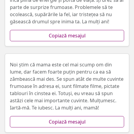
încă plină de energie și poftă de viață. Îți urez să ai
parte de surprize frumoase. Problemele să te
ocolească, supărările la fel, iar tristețea să nu
găsească drumul spre inima ta. La mulți ani!
Copiază mesajul
Noi știm că mama este cel mai scump om din
lume, dar facem foarte puțin pentru ca ea să
zâmbească mai des. Se spun atât de multe cuvinte
frumoase în adresa ei, sunt filmate filme, pictate
tablouri în cinstea ei. Totuși, eu vreau să spun
astăzi cele mai importante cuvinte. Mulțumesc.
Iartă-mă. Te iubesc. La mulți ani, mamă!
Copiază mesajul