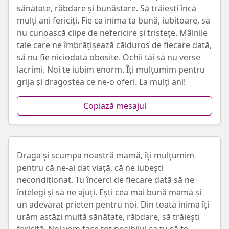
sănătate, răbdare și bunăstare. Să trăiești încă
mulți ani fericiți. Fie ca inima ta bună, iubitoare, să
nu cunoască clipe de nefericire și tristețe. Mâinile
tale care ne îmbrățișează călduros de fiecare dată,
să nu fie niciodată obosite. Ochii tăi să nu verse
lacrimi. Noi te iubim enorm. Îți mulțumim pentru
grija și dragostea ce ne-o oferi. La mulți ani!
Copiază mesajul
Draga și scumpa noastră mamă, îți mulțumim
pentru că ne-ai dat viață, că ne iubești
necondiționat. Tu încerci de fiecare dată să ne
înțelegi și să ne ajuți. Ești cea mai bună mamă și
un adevărat prieten pentru noi. Din toată inima îți
urăm astăzi multă sănătate, răbdare, să trăiești