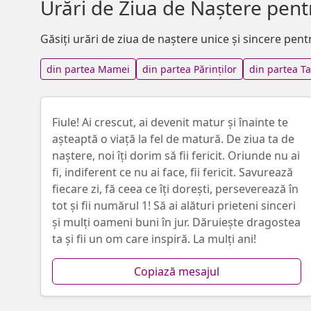
Urări de Ziua de Naștere pent
Găsiți urări de ziua de naștere unice și sincere pent
din partea Mamei
din partea Părinților
din partea Ta
Fiule! Ai crescut, ai devenit matur și înainte te
așteaptă o viață la fel de matură. De ziua ta de
naștere, noi îți dorim să fii fericit. Oriunde nu ai
fi, indiferent ce nu ai face, fii fericit. Savurează
fiecare zi, fă ceea ce îți dorești, perseverează în
tot și fii numărul 1! Să ai alături prieteni sinceri
și mulți oameni buni în jur. Dăruiește dragostea
ta și fii un om care inspiră. La mulți ani!
Copiază mesajul