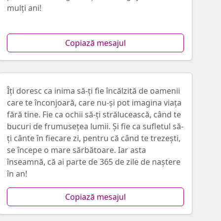
mulți ani!
Copiază mesajul
Îți doresc ca inima să-ți fie încălzită de oamenii
care te înconjoară, care nu-și pot imagina viața
fără tine. Fie ca ochii să-ți strălucească, când te
bucuri de frumusețea lumii. Și fie ca sufletul să-
ți cânte în fiecare zi, pentru că când te trezești,
se începe o mare sărbătoare. Iar asta
înseamnă, că ai parte de 365 de zile de naștere
în an!
Copiază mesajul