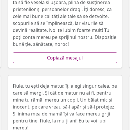
ta să fie veselă și ușoară, plină de susținerea
prietenilor și persoanelor dragi. Îți doresc, ca
cele mai bune calități ale tale să se dezvolte,
scopurile să se împlinească, iar visurile să
devină realitate. Noi te iubim foarte mult! Tu
poți conta mereu pe sprijinul nostru. Dispoziție
bună ție, sănătate, noroc!
Copiază mesajul
Fiule, tu ești deja matur, îți alegi singur calea, pe
care să mergi. Și cât de matur nu ai fi, pentru
mine tu rămâi mereu un copil. Un băiat mic și
inocent, pe care vreau să-l apăr și să-l protejez.
Și inima mea de mamă își va face mereu griji
pentru tine. Fiule, la mulți ani! Eu te voi iubi
mereu!