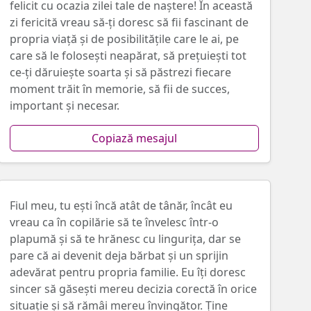
felicit cu ocazia zilei tale de naștere! În această
zi fericită vreau să-ți doresc să fii fascinant de
propria viață și de posibilitățile care le ai, pe
care să le folosești neapărat, să prețuiești tot
ce-ți dăruiește soarta și să păstrezi fiecare
moment trăit în memorie, să fii de succes,
important și necesar.
Copiază mesajul
Fiul meu, tu ești încă atât de tânăr, încât eu
vreau ca în copilărie să te învelesc într-o
plapumă și să te hrănesc cu lingurița, dar se
pare că ai devenit deja bărbat și un sprijin
adevărat pentru propria familie. Eu îți doresc
sincer să găsești mereu decizia corectă în orice
situație și să rămâi mereu învingător. Ține