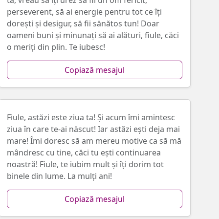
ta, vreau sa îți urez să fii un om fericit,
perseverent, să ai energie pentru tot ce îți
dorești și desigur, să fii sănătos tun! Doar
oameni buni și minunați să ai alături, fiule, căci
o meriți din plin. Te iubesc!
Copiază mesajul
Fiule, astăzi este ziua ta! Și acum îmi amintesc
ziua în care te-ai născut! Iar astăzi ești deja mai
mare! Îmi doresc să am mereu motive ca să mă
mândresc cu tine, căci tu ești continuarea
noastră! Fiule, te iubim mult și îți dorim tot
binele din lume. La mulți ani!
Copiază mesajul