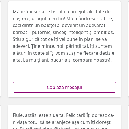
Mă grăbesc să te felicit cu prilejul zilei tale de
naștere, dragul meu fiu! Mă mândresc cu tine,
căci dintr-un băiețel ai devenit un adevărat
bărbat – puternic, sincer, inteligent și ambițios.
Știu sigur că tot ce îți vei pune în plan, se va
adeveri. Ține minte, noi, părinții tăi, îți suntem
alături în toate și îți vom susține fiecare decizie
a ta. La mulți ani, bucuria și comoara noastră!
Copiază mesajul
Fiule, astăzi este ziua ta! Felicitări! Îți doresc ca-
n viața totul să se aranjeze așa cum îți dorești