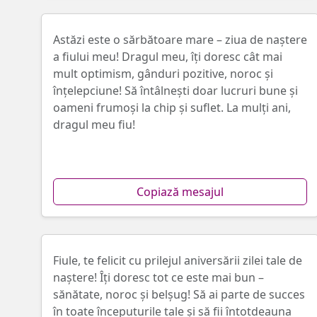
Astăzi este o sărbătoare mare – ziua de naștere
a fiului meu! Dragul meu, îți doresc cât mai
mult optimism, gânduri pozitive, noroc și
înțelepciune! Să întâlnești doar lucruri bune și
oameni frumoși la chip și suflet. La mulți ani,
dragul meu fiu!
Copiază mesajul
Fiule, te felicit cu prilejul aniversării zilei tale de
naștere! Îți doresc tot ce este mai bun –
sănătate, noroc și belșug! Să ai parte de succes
în toate începuturile tale și să fii întotdeauna