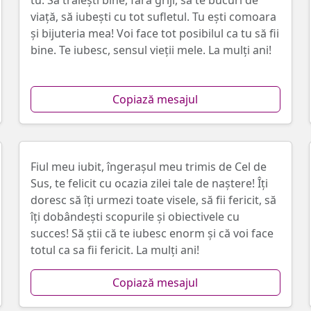
tu. Să trăiești bine, fără griji, să te bucuri de
viață, să iubești cu tot sufletul. Tu ești comoara
și bijuteria mea! Voi face tot posibilul ca tu să fii
bine. Te iubesc, sensul vieții mele. La mulți ani!
Copiază mesajul
Fiul meu iubit, îngerașul meu trimis de Cel de
Sus, te felicit cu ocazia zilei tale de naștere! Îți
doresc să îți urmezi toate visele, să fii fericit, să
îți dobândești scopurile și obiectivele cu
succes! Să știi că te iubesc enorm și că voi face
totul ca sa fii fericit. La mulți ani!
Copiază mesajul