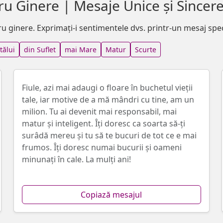
ru Ginere | Mesaje Unice și Sincer
ru ginere. Exprimați-i sentimentele dvs. printr-un mesaj spec
tălui
din Suflet
mai Mare
Matur
Scurte
Fiule, azi mai adaugi o floare în buchetul vieții
tale, iar motive de a mă mândri cu tine, am un
milion. Tu ai devenit mai responsabil, mai
matur și inteligent. Îți doresc ca soarta să-ți
surâdă mereu și tu să te bucuri de tot ce e mai
frumos. Îți doresc numai bucurii și oameni
minunați în cale. La mulți ani!
Copiază mesajul