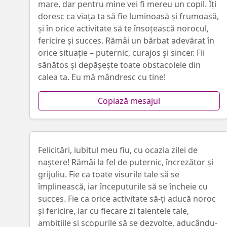
mare, dar pentru mine vei fi mereu un copil. Îți
doresc ca viața ta să fie luminoasă și frumoasă,
și în orice activitate să te însoțească norocul,
fericire și succes. Rămâi un bărbat adevărat în
orice situație – puternic, curajos și sincer. Fii
sănătos și depășește toate obstacolele din
calea ta. Eu mă mândresc cu tine!
Copiază mesajul
Felicitări, iubitul meu fiu, cu ocazia zilei de
naștere! Rămâi la fel de puternic, încrezător și
grijuliu. Fie ca toate visurile tale să se
împlinească, iar începuturile să se încheie cu
succes. Fie ca orice activitate să-ți aducă noroc
și fericire, iar cu fiecare zi talentele tale,
ambițiile și scopurile să se dezvolte, aducându-