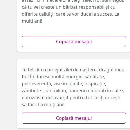
astăzi, ci în fiecare zi a vieții tale. Noi știm sigur,
că tu vei crește un bărbat responsabil și cu
diferite calități, care te vor duce la succes. La
mulți ani!
Copiază mesajul
Te felicit cu prilejul zilei de naștere, dragul meu
fiu! Îți doresc multă energie, sănătate,
perseverență, vise împlinite, inspirație,
zâmbete – un milion, oameni minunați în cale și
entuziasm desăvârșit pentru tot ce îți dorești
să faci. La mulți ani!
Copiază mesajul