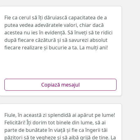
Fie ca cerul să îți dăruiască capacitatea de a
putea vedea adevăratele valori, chiar dacă
acestea nu ies în evidență. Să înveți să te ridici
după fiecare căzătură și să savurezi absolut
fiecare realizare și bucurie a ta. La mulți ani!
Copiază mesajul
Fiule, în această zi splendidă ai apărut pe lume!
Felicitări! Îți dorim tot binele din lume, să ai
parte de bunătate în viață și fie ca îngerii tăi
păzitori să te vegheze și să aibă grijă de tine. La