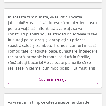
În această zi minunată, vă felicit cu ocazia
jubileului! Vreau să vă doresc să nu pierdeți gustul
pentru viață, să înfloriți, să avansați, să vă
construiți planuri noi, să atingeți obiectivele și să-i
bucurați pe cei dragi și apropiați cu privirea
voastră caldă și zâmbetul frumos. Confort în casă,
comoditate, dragoste, pace, bunăstare, înțelegere
reciprocă, armonie în toate, căldură în familie,
sănătate și bucurie! Fie ca toate planurile să se
realizeze în cel mai bun mod posibil! La mulți ani!
Copiază mesajul
Aș vrea ca, în timp ce citești aceste rânduri de