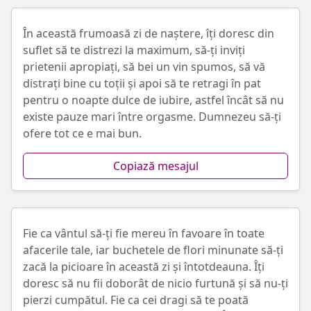
În această frumoasă zi de naștere, îți doresc din
suflet să te distrezi la maximum, să-ți inviți
prietenii apropiați, să bei un vin spumos, să vă
distrați bine cu toții și apoi să te retragi în pat
pentru o noapte dulce de iubire, astfel încât să nu
existe pauze mari între orgasme. Dumnezeu să-ți
ofere tot ce e mai bun.
Copiază mesajul
Fie ca vântul să-ți fie mereu în favoare în toate
afacerile tale, iar buchetele de flori minunate să-ți
zacă la picioare în această zi și întotdeauna. Îți
doresc să nu fii doborât de nicio furtună și să nu-ți
pierzi cumpătul. Fie ca cei dragi să te poată