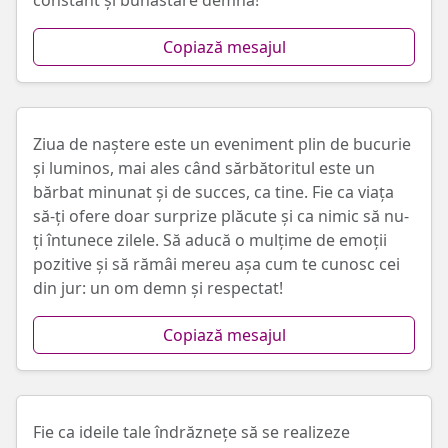
constant și bunăstare demnă!
Copiază mesajul
Ziua de naștere este un eveniment plin de bucurie
și luminos, mai ales când sărbătoritul este un
bărbat minunat și de succes, ca tine. Fie ca viața
să-ți ofere doar surprize plăcute și ca nimic să nu-
ți întunece zilele. Să aducă o mulțime de emoții
pozitive și să rămâi mereu așa cum te cunosc cei
din jur: un om demn și respectat!
Copiază mesajul
Fie ca ideile tale îndrăznețe să se realizeze