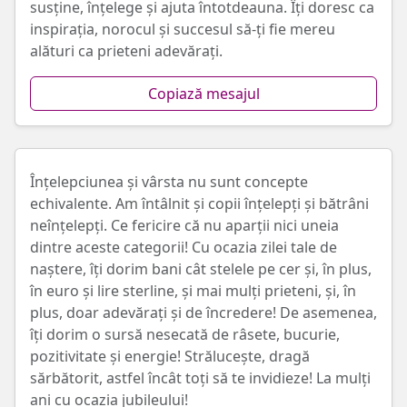
susține, înțelege și ajuta întotdeauna. Îți doresc ca
inspirația, norocul și succesul să-ți fie mereu
alături ca prieteni adevărați.
Copiază mesajul
Înțelepciunea și vârsta nu sunt concepte
echivalente. Am întâlnit și copii înțelepți și bătrâni
neînțelepți. Ce fericire că nu aparții nici uneia
dintre aceste categorii! Cu ocazia zilei tale de
naștere, îți dorim bani cât stelele pe cer și, în plus,
în euro și lire sterline, și mai mulți prieteni, și, în
plus, doar adevărați și de încredere! De asemenea,
îți dorim o sursă nesecată de râsete, bucurie,
pozitivitate și energie! Strălucește, dragă
sărbătorit, astfel încât toți să te invidieze! La mulți
ani cu ocazia jubileului!