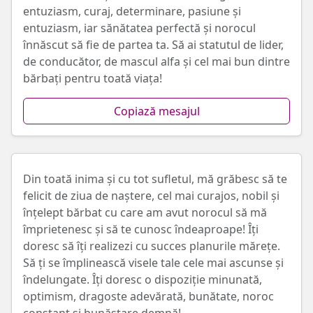
entuziasm, curaj, determinare, pasiune și
entuziasm, iar sănătatea perfectă și norocul
înnăscut să fie de partea ta. Să ai statutul de lider,
de conducător, de mascul alfa și cel mai bun dintre
bărbați pentru toată viața!
Copiază mesajul
Din toată inima și cu tot sufletul, mă grăbesc să te
felicit de ziua de naștere, cel mai curajos, nobil și
înțelept bărbat cu care am avut norocul să mă
împrietenesc și să te cunosc îndeaproape! Îți
doresc să îți realizezi cu succes planurile mărețe.
Să ți se împlinească visele tale cele mai ascunse și
îndelungate. Îți doresc o dispoziție minunată,
optimism, dragoste adevărată, bunătate, noroc