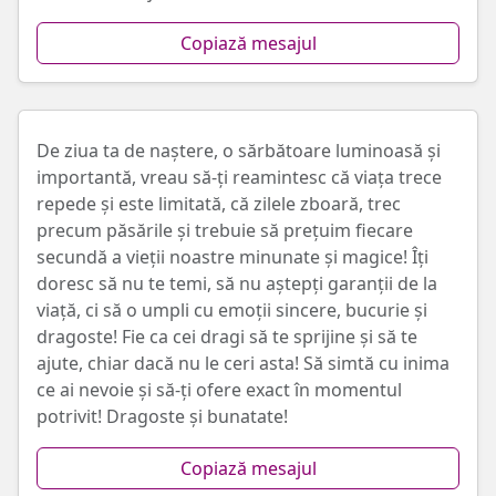
Copiază mesajul
De ziua ta de naștere, o sărbătoare luminoasă și
importantă, vreau să-ți reamintesc că viața trece
repede și este limitată, că zilele zboară, trec
precum păsările și trebuie să prețuim fiecare
secundă a vieții noastre minunate și magice! Îți
doresc să nu te temi, să nu aștepți garanții de la
viață, ci să o umpli cu emoții sincere, bucurie și
dragoste! Fie ca cei dragi să te sprijine și să te
ajute, chiar dacă nu le ceri asta! Să simtă cu inima
ce ai nevoie și să-ți ofere exact în momentul
potrivit! Dragoste și bunatate!
Copiază mesajul