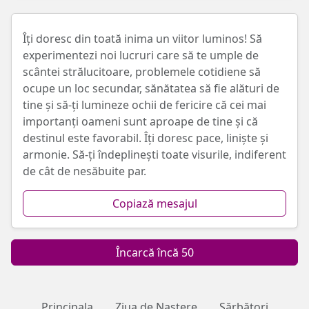
Îți doresc din toată inima un viitor luminos! Să
experimentezi noi lucruri care să te umple de
scântei strălucitoare, problemele cotidiene să
ocupe un loc secundar, sănătatea să fie alături de
tine și să-ți lumineze ochii de fericire că cei mai
importanți oameni sunt aproape de tine și că
destinul este favorabil. Îți doresc pace, liniște și
armonie. Să-ți îndeplinești toate visurile, indiferent
de cât de nesăbuite par.
Copiază mesajul
Încarcă încă 50
Principala
Ziua de Naștere
Sărbători