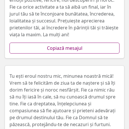
emoții pozitive, fericire, noi descoperiri și noroc.
Fie ca orice activitate a ta să aibă un final, iar în
jurul tău să te înconjoare bunătatea, încrederea,
loialitatea și succesul. Prețuiește aprecierea
prietenilor tăi, ai încredere în părinții tăi și trăiește
viața la maxim. La mulți ani!
Copiază mesajul
Tu ești eroul nostru mic, minunea noastră mică!
Vrem să te felicităm de ziua ta de naștere și să îți
dorim fericire și noroc nesfârșit. Fie ca nimic rău
să nu îți iasă în cale, să nu cunoască drumul spre
tine. Fie ca dreptatea, înțelepciunea și
compasiunea să fie ajutoare și prieteni adevărați
pe drumul destinului tău. Fie ca Domnul să te
păzească, protejându-te de necazuri și furtuni.