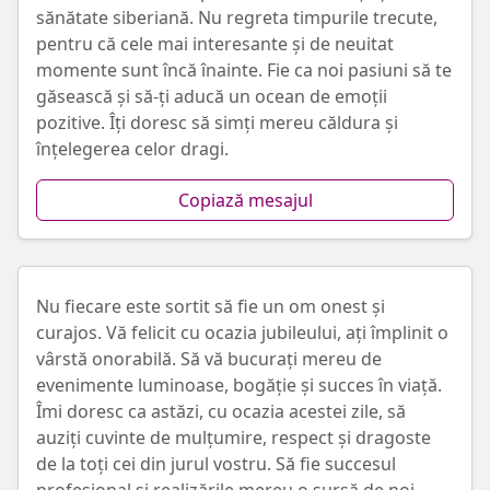
sănătate siberiană. Nu regreta timpurile trecute,
pentru că cele mai interesante și de neuitat
momente sunt încă înainte. Fie ca noi pasiuni să te
găsească și să-ți aducă un ocean de emoții
pozitive. Îți doresc să simți mereu căldura și
înțelegerea celor dragi.
Copiază mesajul
Nu fiecare este sortit să fie un om onest și
curajos. Vă felicit cu ocazia jubileului, ați împlinit o
vârstă onorabilă. Să vă bucurați mereu de
evenimente luminoase, bogăție și succes în viață.
Îmi doresc ca astăzi, cu ocazia acestei zile, să
auziți cuvinte de mulțumire, respect și dragoste
de la toți cei din jurul vostru. Să fie succesul