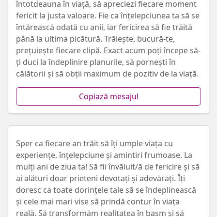
întotdeauna în viață, să apreciezi fiecare moment
fericit la justa valoare. Fie ca înțelepciunea ta să se
întărească odată cu anii, iar fericirea să fie trăită
până la ultima picătură. Trăiește, bucură-te,
prețuiește fiecare clipă. Exact acum poți începe să-
ți duci la îndeplinire planurile, să pornești în
călătorii și să obții maximum de pozitiv de la viață.
Copiază mesajul
Sper ca fiecare an trăit să îți umple viața cu
experiențe, înțelepciune și amintiri frumoase. La
mulți ani de ziua ta! Să fii învăluit/ă de fericire și să
ai alături doar prieteni devotați și adevărați. Îți
doresc ca toate dorințele tale să se îndeplinească
și cele mai mari vise să prindă contur în viața
reală. Să transformăm realitatea în basm și să