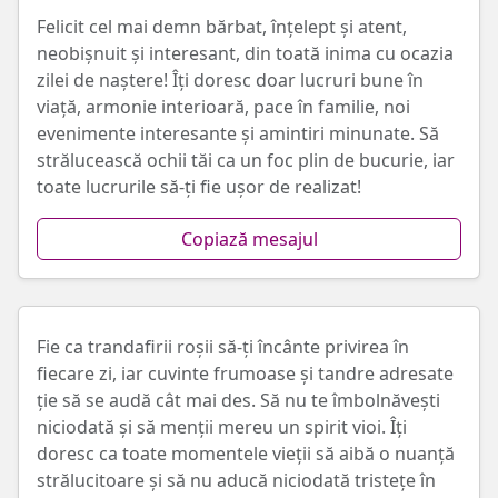
Felicit cel mai demn bărbat, înțelept și atent,
neobișnuit și interesant, din toată inima cu ocazia
zilei de naștere! Îți doresc doar lucruri bune în
viață, armonie interioară, pace în familie, noi
evenimente interesante și amintiri minunate. Să
strălucească ochii tăi ca un foc plin de bucurie, iar
toate lucrurile să-ți fie ușor de realizat!
Copiază mesajul
Fie ca trandafirii roșii să-ți încânte privirea în
fiecare zi, iar cuvinte frumoase și tandre adresate
ție să se audă cât mai des. Să nu te îmbolnăvești
niciodată și să menții mereu un spirit vioi. Îți
doresc ca toate momentele vieții să aibă o nuanță
strălucitoare și să nu aducă niciodată tristețe în