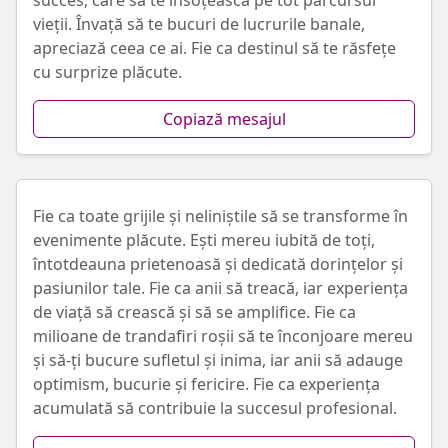
succes, care să te însoțească pe tot parcursul
vieții. Învață să te bucuri de lucrurile banale,
apreciază ceea ce ai. Fie ca destinul să te răsfețe
cu surprize plăcute.
Copiază mesajul
Fie ca toate grijile și neliniștile să se transforme în
evenimente plăcute. Ești mereu iubită de toți,
întotdeauna prietenoasă și dedicată dorințelor și
pasiunilor tale. Fie ca anii să treacă, iar experiența
de viață să crească și să se amplifice. Fie ca
milioane de trandafiri roșii să te înconjoare mereu
și să-ți bucure sufletul și inima, iar anii să adauge
optimism, bucurie și fericire. Fie ca experiența
acumulată să contribuie la succesul profesional.