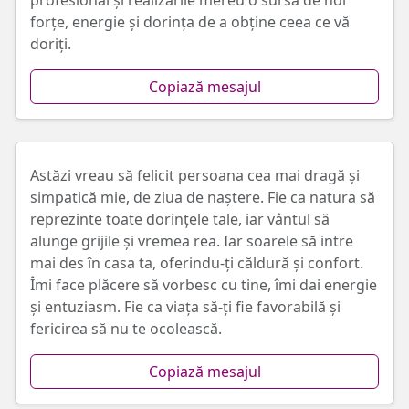
profesional și realizările mereu o sursă de noi
forțe, energie și dorința de a obține ceea ce vă
doriți.
Copiază mesajul
Astăzi vreau să felicit persoana cea mai dragă și
simpatică mie, de ziua de naștere. Fie ca natura să
reprezinte toate dorințele tale, iar vântul să
alunge grijile și vremea rea. Iar soarele să intre
mai des în casa ta, oferindu-ți căldură și confort.
Îmi face plăcere să vorbesc cu tine, îmi dai energie
și entuziasm. Fie ca viața să-ți fie favorabilă și
fericirea să nu te ocolească.
Copiază mesajul