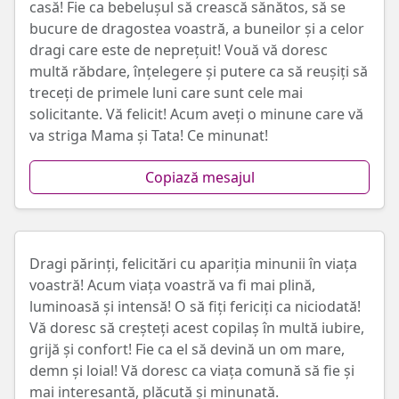
casă! Fie ca bebelușul să crească sănătos, să se
bucure de dragostea voastră, a buneilor și a celor
dragi care este de neprețuit! Vouă vă doresc
multă răbdare, înțelegere și putere ca să reușiți să
treceți de primele luni care sunt cele mai
solicitante. Vă felicit! Acum aveți o minune care vă
va striga Mama și Tata! Ce minunat!
Copiază mesajul
Dragi părinți, felicitări cu apariția minunii în viața
voastră! Acum viața voastră va fi mai plină,
luminoasă și intensă! O să fiți fericiți ca niciodată!
Vă doresc să creșteți acest copilaș în multă iubire,
grijă și confort! Fie ca el să devină un om mare,
demn și loial! Vă doresc ca viața comună să fie și
mai interesantă, plăcută și minunată.