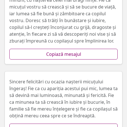
minuni, cu nașterea celei mai dragi ființe. Fie ca
micuțul vostru să crească și să se bucure de viață,
iar lumea să fie bună și zâmbitoare ca copilul
vostru. Doresc să trăiți în bunăstare și iubire,
copilul să-l creșteți înconjurat cu grijă, dragoste și
atenție, în fiecare zi să vă descoperiți noi vise și să
zburați împreună cu copilașul spre împlinirea lor.
Copiază mesajul
Sincere felicitări cu ocazia nașterii micuțului
îngeraș! Fie ca cu apariția acestui pui mic, lumea ta
să devină mai luminoasă, minunată și fericită. Fie
ca minunea ta să crească în iubire și bucurie, în
familie să fie mereu înțelegere și fie ca copilașul să
obțină mereu ceea spre ce se îndreaptă.