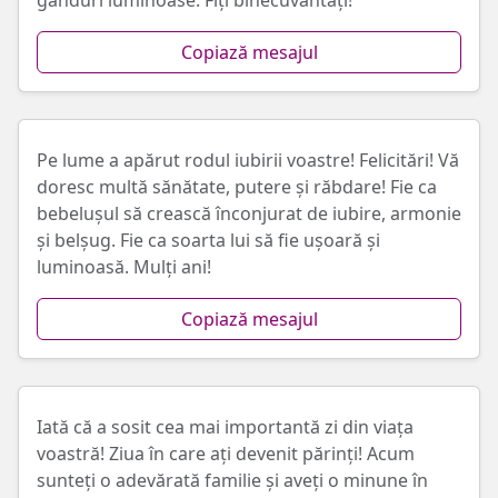
gânduri luminoase. Fiți binecuvântați!
Copiază mesajul
Pe lume a apărut rodul iubirii voastre! Felicitări! Vă
doresc multă sănătate, putere și răbdare! Fie ca
bebelușul să crească înconjurat de iubire, armonie
și belșug. Fie ca soarta lui să fie ușoară și
luminoasă. Mulți ani!
Copiază mesajul
Iată că a sosit cea mai importantă zi din viața
voastră! Ziua în care ați devenit părinți! Acum
sunteți o adevărată familie și aveți o minune în