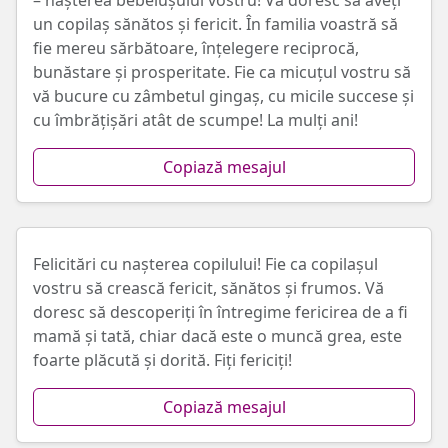
– nașterea bebelușului vostru! Vă doresc să aveți
un copilaș sănătos și fericit. În familia voastră să
fie mereu sărbătoare, înțelegere reciprocă,
bunăstare și prosperitate. Fie ca micuțul vostru să
vă bucure cu zâmbetul gingaș, cu micile succese și
cu îmbrățișări atât de scumpe! La mulți ani!
Copiază mesajul
Felicitări cu nașterea copilului! Fie ca copilașul
vostru să crească fericit, sănătos și frumos. Vă
doresc să descoperiți în întregime fericirea de a fi
mamă și tată, chiar dacă este o muncă grea, este
foarte plăcută și dorită. Fiți fericiți!
Copiază mesajul