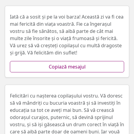
Iată că a sosit și pe la voi barza! Această zi va fi cea
mai fericită din viața voastră. Fie ca îngerașul
vostru să fie sănătos, să aibă parte de cât mai
multe zile însorite și o viață frumoasă și fericită.
Vă urez să vă creșteți copilașul cu multă dragoste
și grijă. Vă felicităm din suflet!
Copiază mesajul
Felicitări cu nașterea copilașului vostru. Vă doresc
să vă mândriți cu bucuria voastră și să investiți în
educația sa tot ce aveți mai bun. Să vă crească
odorașul curajos, puternic, să devină sprijinul
vostru, și să iși găsească un drum corect în viață în
care să aibă parte doar de oameni buni. Iar vouă