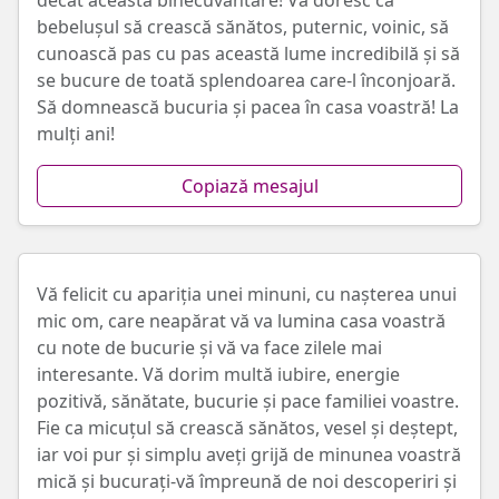
decât această binecuvântare! Vă doresc ca
bebelușul să crească sănătos, puternic, voinic, să
cunoască pas cu pas această lume incredibilă și să
se bucure de toată splendoarea care-l înconjoară.
Să domnească bucuria și pacea în casa voastră! La
mulți ani!
Copiază mesajul
Vă felicit cu apariția unei minuni, cu nașterea unui
mic om, care neapărat vă va lumina casa voastră
cu note de bucurie și vă va face zilele mai
interesante. Vă dorim multă iubire, energie
pozitivă, sănătate, bucurie și pace familiei voastre.
Fie ca micuțul să crească sănătos, vesel și deștept,
iar voi pur și simplu aveți grijă de minunea voastră
mică și bucurați-vă împreună de noi descoperiri și