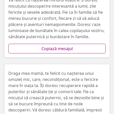
Vă felicit cu nașterea minunii voastre. Îi doresc
micuțului descoperire interesantă a lumii, zile
fericite și veselie adevărată. Fie ca în familie să fie
mereu bucurie și confort, fiecare zi să vă aducă
plăcere și aventuri nemaipomenite. Doresc raze
luminoase de bunătate în calea copilașului vostru,
sănătate puternică și bunăstare în familie.
Copiază mesajul
Draga mea mamă, te felicit cu nașterea unui
omuleț mic, care, necondiționat, este o fericire
mare în viața ta. Îți doresc recuperare rapidă a
puterilor și sănătate ție și comorii tale. Fie ca
micuțul să crească puternic, să se dezvolte bine și
să se bucure împreună cu tine de noile
descoperiri. Vă doresc căldură familială, impresii