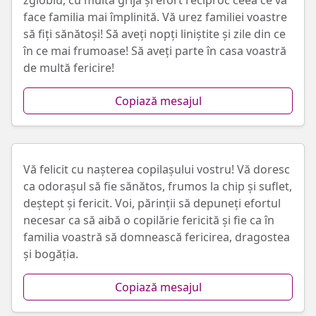
zglobiu, cu multă grijă și efort reciproc ceea ce va
face familia mai împlinită. Vă urez familiei voastre
să fiți sănătoși! Să aveți nopți liniștite și zile din ce
în ce mai frumoase! Să aveți parte în casa voastră
de multă fericire!
Copiază mesajul
Vă felicit cu nașterea copilașului vostru! Vă doresc
ca odorașul să fie sănătos, frumos la chip și suflet,
deștept și fericit. Voi, părinții să depuneți efortul
necesar ca să aibă o copilărie fericită și fie ca în
familia voastră să domnească fericirea, dragostea
și bogăția.
Copiază mesajul