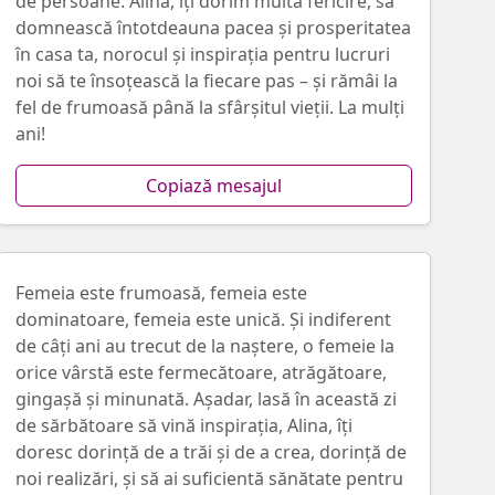
de persoane. Alina, îți dorim multă fericire, să
domnească întotdeauna pacea și prosperitatea
în casa ta, norocul și inspirația pentru lucruri
noi să te însoțească la fiecare pas – și rămâi la
fel de frumoasă până la sfârşitul vieţii. La mulţi
ani!
Copiază mesajul
Femeia este frumoasă, femeia este
dominatoare, femeia este unică. Și indiferent
de câți ani au trecut de la naștere, o femeie la
orice vârstă este fermecătoare, atrăgătoare,
gingaşă și minunată. Așadar, lasă în această zi
de sărbătoare să vină inspirația, Alina, îți
doresc dorință de a trăi și de a crea, dorință de
noi realizări, şi să ai suficientă sănătate pentru