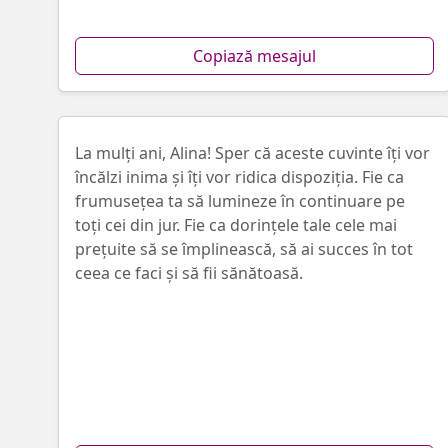
Copiază mesajul
La mulți ani, Alina! Sper că aceste cuvinte îţi vor
încălzi inima și îţi vor ridica dispoziția. Fie ca
frumusețea ta să lumineze în continuare pe
toți cei din jur. Fie ca dorințele tale cele mai
prețuite să se împlinească, să ai succes în tot
ceea ce faci şi să fii sănătoasă.