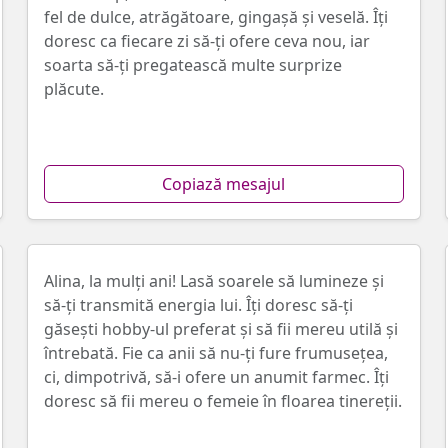
fel de dulce, atrăgătoare, gingaşă și veselă. Îţi
doresc ca fiecare zi să-ţi ofere ceva nou, iar
soarta să-ţi pregatească multe surprize
plăcute.
Copiază mesajul
Alina, la mulți ani! Lasă soarele să lumineze și
să-ţi transmită energia lui. Îți doresc să-ți
găsești hobby-ul preferat și să fii mereu utilă și
întrebată. Fie ca anii să nu-ţi fure frumusețea,
ci, dimpotrivă, să-i ofere un anumit farmec. Îți
doresc să fii mereu o femeie în floarea tinereţii.