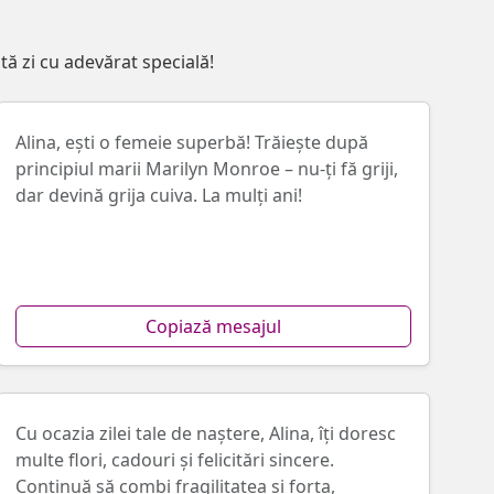
ă zi cu adevărat specială!
Alina, eşti o femeie superbă! Trăiește după
principiul marii Marilyn Monroe – nu-ți fă griji,
dar devină grija cuiva. La mulţi ani!
Copiază mesajul
Cu ocazia zilei tale de naştere, Alina, îți doresc
multe flori, cadouri şi felicitări sincere.
Continuă să combi fragilitatea și forța,