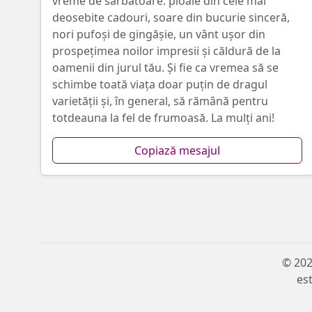
vreme de sărbătoare: ploaie din cele mai
deosebite cadouri, soare din bucurie sinceră,
nori pufoși de gingăşie, un vânt ușor din
prospețimea noilor impresii și căldură de la
oamenii din jurul tău. Și fie ca vremea să se
schimbe toată viața doar puțin de dragul
varietății și, în general, să rămână pentru
totdeauna la fel de frumoasă. La mulţi ani!
Copiază mesajul
© 202
est