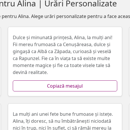
tru Alina | Urări Personalizate
pentru Alina. Alege urări personalizate pentru a face aceast
Dulce și minunată prințesă, Alina, la mulți ani!
Fii mereu frumoasă ca Cenușăreasa, dulce și
gingaşă ca Albă ca Zăpada, curioasă și veselă
ca Rapunzel. Fie ca în viața ta să existe multe
momente magice şi fie ca toate visele tale să
devină realitate.
Copiază mesajul
La mulți ani unei fete bune frumoase și istețe.
Alina, îți doresc, să nu îmbătrânești niciodată
nici în trup, nici în suflet, ci să rămâi mereu la