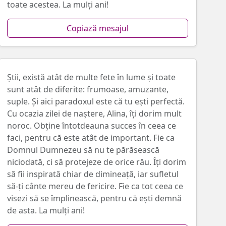
toate acestea. La mulți ani!
Copiază mesajul
Știi, există atât de multe fete în lume și toate
sunt atât de diferite: frumoase, amuzante,
suple. Și aici paradoxul este că tu ești perfectă.
Cu ocazia zilei de naştere, Alina, îţi dorim mult
noroc. Obţine întotdeauna succes în ceea ce
faci, pentru că este atât de important. Fie ca
Domnul Dumnezeu să nu te părăsească
niciodată, ci să protejeze de orice rău. Îţi dorim
să fii inspirată chiar de dimineaţă, iar sufletul
să-ţi cânte mereu de fericire. Fie ca tot ceea ce
visezi să se împlinească, pentru că eşti demnă
de asta. La mulţi ani!