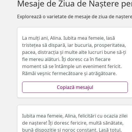
Mesaje de Ziua de Naștere pen
Explorează o varietate de mesaje de ziua de naștere 
La mulți ani, Alina. Iubita mea femeie, lasă
tristețea să dispară, iar bucuria, prosperitatea,
pacea, distracția și multe alte lucruri bune să-ţi
fie mereu alături. Îţi doresc ca în fiecare
moment să se întâmple un eveniment fericit.
Rămâi veșnic fermecătoare și atrăgătoare.
Copiază mesajul
Iubita mea femeie, Alina, felicitări cu ocazia zilei
de naştere! Îţi doresc fericire, multă sănătate,
bună dispoziție și noroc constant. Lasă totul,