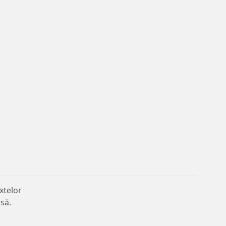
xtelor
rsă.