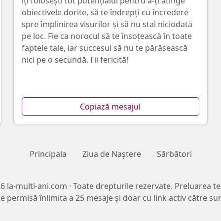
îți folosești tot potențialul pentru a-ţi atinge
obiectivele dorite, să te îndrepţi cu încredere
spre împlinirea visurilor și să nu stai niciodată
pe loc. Fie ca norocul să te însoțească în toate
faptele tale, iar succesul să nu te părăsească
nici pe o secundă. Fii fericită!
Copiază mesajul
Principala
Ziua de Naștere
Sărbători
6 la-multi-ani.com · Toate drepturile rezervate. Preluarea te
e permisă înlimita a 25 mesaje și doar cu link activ către su