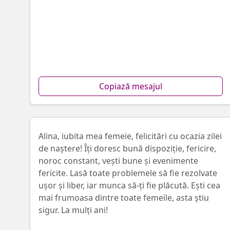
Copiază mesajul
Alina, iubita mea femeie, felicitări cu ocazia zilei
de naştere! Îţi doresc bună dispoziție, fericire,
noroc constant, vești bune și evenimente
fericite. Lasă toate problemele să fie rezolvate
ușor și liber, iar munca să-ţi fie plăcută. Eşti cea
mai frumoasa dintre toate femeile, asta ştiu
sigur. La mulți ani!