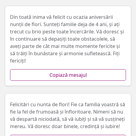
Din toată inima vă felicit cu ocazia aniversării
nunții de flori. Sunteți familie deja de 4 ani, și ați
trecut cu brio peste toate încercările. Vă doresc și
în continuare să depașiți toate obstacolele, să
aveți parte de cât mai multe momente fericite și
să trăiți în bunăstare și armonie sufletească. Fiți
fericiți!
Copiază mesajul
Felicitări cu nunta de flori! Fie ca familia voastră să
fie la fel de frumoasă și înfloritoare. Nimeni să nu
vă despartă niciodată, să vă iubiți și să vă susțineți
mereu. Vă doresc doar binele, credință și iubire!