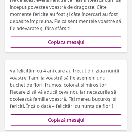
Fie ca acest eveniment să vă reamintească cum să
început povestea voastră de dragoste. Câte
momente fericite au fost și câte încercari au fost
depășite împreună. Fie ca sentimentele voastre să
fie adevărate și fără sfârșit!
Copiază mesajul
Va felicităm cu 4 ani care au trecut din ziua nunții
voastre! Familia voastră să fie asemeni unui
buchet de flori: frumos, colorat si mirositor.
Fiecare zi să vă aducă ceva nou iar necazurile să
ocolească familia voastră. Fiți mereu bucuroși și
fericiți. Încă o dată – felicitări cu nunta de flori!
Copiază mesajul