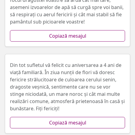
focul dragostei voastre să ardă cât mai tare,
asemeni izvoarelor de apă să curgă spre voi banii,
să respirați cu aerul fericirii și cât mai stabil să fie
pamântul sub picioarele voastre!
Copiază mesajul
Din tot sufletul vă felicit cu aniversarea a 4 ani de
viață familiară. În ziua nunții de flori vă doresc
fericire strălucitoare de culoarea cerului senin,
dragoste veșnică, sentimente care nu se vor
stinge niciodată, un mare noroc și cât mai multe
realizări comune, atmosferă prietenoasă în casă și
bunăstare. Fiți fericiți!
Copiază mesajul