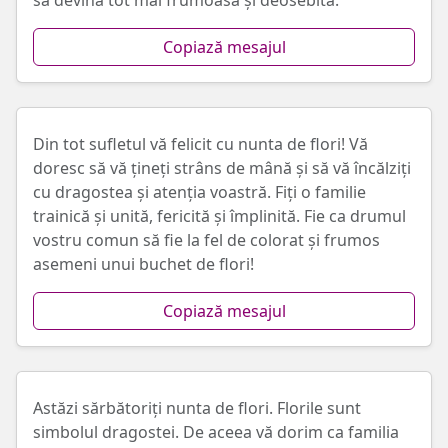
să devină tot mai frumoasă și deosebită.
Copiază mesajul
Din tot sufletul vă felicit cu nunta de flori! Vă
doresc să vă țineți strâns de mână și să vă încălziți
cu dragostea și atenția voastră. Fiți o familie
trainică și unită, fericită și împlinită. Fie ca drumul
vostru comun să fie la fel de colorat și frumos
asemeni unui buchet de flori!
Copiază mesajul
Astăzi sărbătoriți nunta de flori. Florile sunt
simbolul dragostei. De aceea vă dorim ca familia