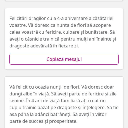
Felicitări dragilor cu a 4-a aniversare a căsătăriei
voastre. Vă doresc ca nunta de flori să acopere
calea voastră cu fericire, culoare și bunăstare. Să
aveți o căsnicie trainică pentru mulți ani înainte și
dragoste adevărată în fiecare zi.
Copiază mesajul
Vă felicit cu ocazia nunții de flori. Vă doresc doar
dungi albe în viață. Să aveți parte de fericire și zile
senine. În 4 ani de viață familiară ați creat un
cuplu trainic bazat pe dragoste și înțelegere. Să fie
asa până la adânci bătrâneți. Să aveți în viitor
parte de succes și prosperitate.