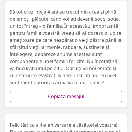
Să tot crezi, deja 4 ani au trecut din acea zi plină
de emoții plăcute, când voi ați devenit soț și soție,
un tot întreg – o familie. În această zi împortantă
pentru familia voastră, vreau să vă doresc o iubire
amețitoare pe care neapărat o ve-ți păstra până la
sfârșitul vieții, armonie, răbdare, susținere și
înțelegere, deoarece anume acestea sunt
componentele unei familii fericite. Nu încetați să
vă bucurați unul pe altul. Dăruiți-vă noi emoții și
clipe fericite. Păstrați și demonstrați mereu acel
sentiment datorită căruia va-ți unit inimile!
Copiază mesajul
Felicitări cu a 4-a aniversare a căsătoriei voastre!